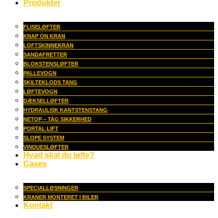
Produkter
FLISELØFTER
KNAP ON KRAN
LOFTSKINNEKRAN
SANDAFRETTER
BLOKSTENSLØFTER
PALLEVOGN
SKILTEKLODS TANG
LØFTEVOGN
DÆKSELLØFTER
HYDRAULISK KANTSTENSTANG
NETOP – TAG SIKKERHED
PORTAL LIFT
SLOPE SYSTEM
VINDUESLØFTER
Hvad skal du løfte?
Cases
SPECIALLØSNINGER
KRANER MONTERET I BILER
Kontakt