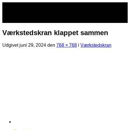
Fortsæt
til
indhold
Værkstedskran klappet sammen
Udgivet
juni 29, 2024
den
768 × 768
i
Værkstedskran