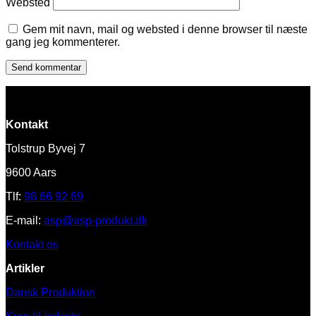
Websted
Gem mit navn, mail og websted i denne browser til næste
gang jeg kommenterer.
Kontakt
Tolstrup Byvej 7
9600 Aars
Tlf:
98 66 92 69
E-mail:
asp@asp-produkt.dk
Kontakt os
Artikler
Dansk Produktion