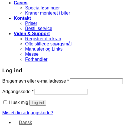
Cases
Specialløsninger
Kraner monteret i biler
Kontakt
Priser
Bestil service
Viden & Support
Registrer din kran
Ofte stillede spørgsmål
Manualer og Links
Messe
Forhandler
Log ind
Brugernavn eller e-mailadresse
*
Adgangskode
*
Husk mig
Log ind
Mistet din adgangskode?
Dansk