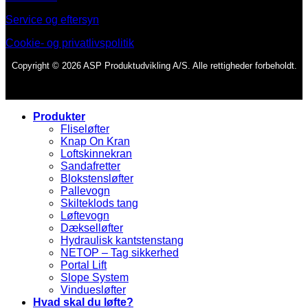
Service og eftersyn
Cookie- og privatlivspolitik
Copyright © 2026 ASP Produktudvikling A/S. Alle rettigheder forbeholdt.
Produkter
Fliseløfter
Knap On Kran
Loftskinnekran
Sandafretter
Blokstensløfter
Pallevogn
Skilteklods tang
Løftevogn
Dækselløfter
Hydraulisk kantstenstang
NETOP – Tag sikkerhed
Portal Lift
Slope System
Vinduesløfter
Hvad skal du løfte?