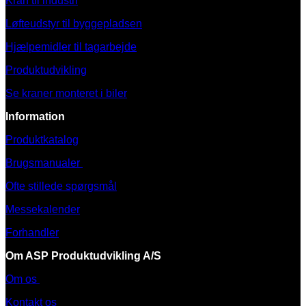
Kran til industri
Løfteudstyr til byggepladsen
Hjælpemidler til tagarbejde
Produktudvikling
Se kraner monteret i biler
Information
Produktkatalog
Brugsmanualer
Ofte stillede spørgsmål
Messekalender
Forhandler
Om ASP Produktudvikling A/S
Om os
Kontakt os