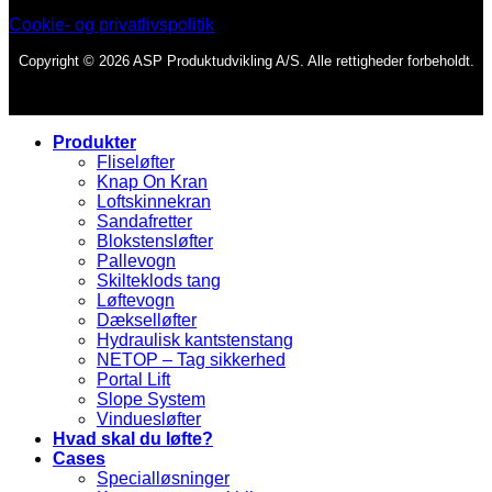
Cookie- og privatlivspolitik
Copyright © 2026 ASP Produktudvikling A/S. Alle rettigheder forbeholdt.
Produkter
Fliseløfter
Knap On Kran
Loftskinnekran
Sandafretter
Blokstensløfter
Pallevogn
Skilteklods tang
Løftevogn
Dækselløfter
Hydraulisk kantstenstang
NETOP – Tag sikkerhed
Portal Lift
Slope System
Vinduesløfter
Hvad skal du løfte?
Cases
Specialløsninger