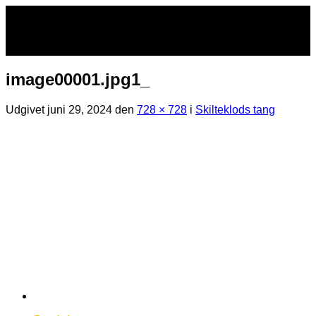
Fortsæt
til
indhold
image00001.jpg1_
Udgivet
juni 29, 2024
den
728 × 728
i
Skilteklods tang