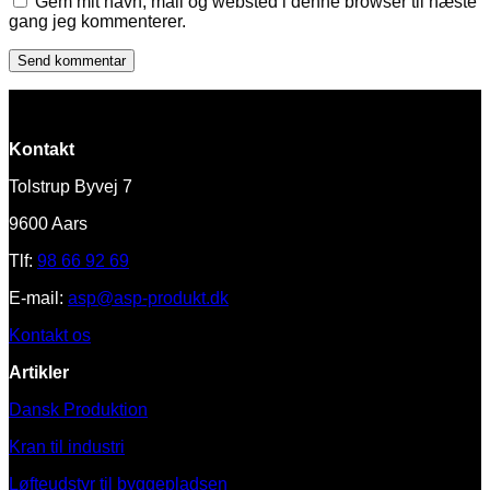
Gem mit navn, mail og websted i denne browser til næste
gang jeg kommenterer.
Kontakt
Tolstrup Byvej 7
9600 Aars
Tlf:
98 66 92 69
E-mail:
asp@asp-produkt.dk
Kontakt os
Artikler
Dansk Produktion
Kran til industri
Løfteudstyr til byggepladsen