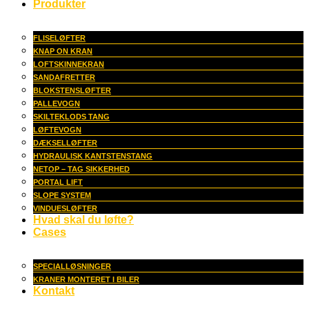
Produkter
FLISELØFTER
KNAP ON KRAN
LOFTSKINNEKRAN
SANDAFRETTER
BLOKSTENSLØFTER
PALLEVOGN
SKILTEKLODS TANG
LØFTEVOGN
DÆKSELLØFTER
HYDRAULISK KANTSTENSTANG
NETOP – TAG SIKKERHED
PORTAL LIFT
SLOPE SYSTEM
VINDUESLØFTER
Hvad skal du løfte?
Cases
SPECIALLØSNINGER
KRANER MONTERET I BILER
Kontakt