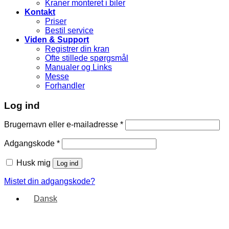
Kraner monteret i biler
Kontakt
Priser
Bestil service
Viden & Support
Registrer din kran
Ofte stillede spørgsmål
Manualer og Links
Messe
Forhandler
Log ind
Brugernavn eller e-mailadresse
*
Adgangskode
*
Husk mig
Log ind
Mistet din adgangskode?
Dansk