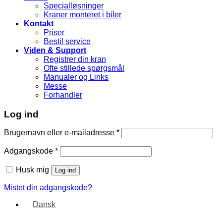
Specialløsninger
Kraner monteret i biler
Kontakt
Priser
Bestil service
Viden & Support
Registrer din kran
Ofte stillede spørgsmål
Manualer og Links
Messe
Forhandler
Log ind
Brugernavn eller e-mailadresse
*
Adgangskode
*
Husk mig
Log ind
Mistet din adgangskode?
Dansk