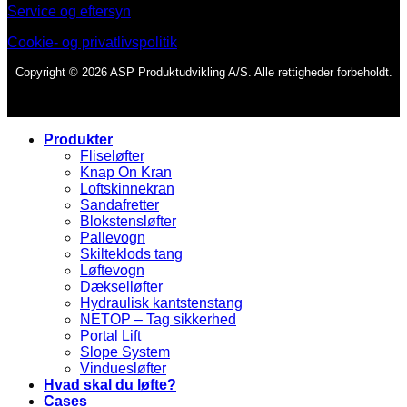
Service og eftersyn
Cookie- og privatlivspolitik
Copyright © 2026 ASP Produktudvikling A/S. Alle rettigheder forbeholdt.
Produkter
Fliseløfter
Knap On Kran
Loftskinnekran
Sandafretter
Blokstensløfter
Pallevogn
Skilteklods tang
Løftevogn
Dækselløfter
Hydraulisk kantstenstang
NETOP – Tag sikkerhed
Portal Lift
Slope System
Vinduesløfter
Hvad skal du løfte?
Cases