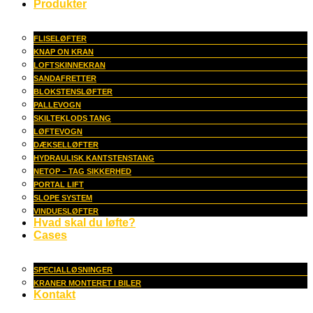
Produkter
FLISELØFTER
KNAP ON KRAN
LOFTSKINNEKRAN
SANDAFRETTER
BLOKSTENSLØFTER
PALLEVOGN
SKILTEKLODS TANG
LØFTEVOGN
DÆKSELLØFTER
HYDRAULISK KANTSTENSTANG
NETOP – TAG SIKKERHED
PORTAL LIFT
SLOPE SYSTEM
VINDUESLØFTER
Hvad skal du løfte?
Cases
SPECIALLØSNINGER
KRANER MONTERET I BILER
Kontakt