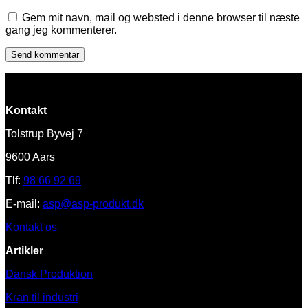
Gem mit navn, mail og websted i denne browser til næste
gang jeg kommenterer.
Kontakt
Tolstrup Byvej 7
9600 Aars
Tlf:
98 66 92 69
E-mail:
asp@asp-produkt.dk
Kontakt os
Artikler
Dansk Produktion
Kran til industri