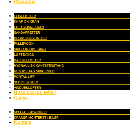
Produkter
FLISELØFTER
KNAP ON KRAN
LOFTSKINNEKRAN
SANDAFRETTER
BLOKSTENSLØFTER
PALLEVOGN
SKILTEKLODS TANG
LØFTEVOGN
DÆKSELLØFTER
HYDRAULISK KANTSTENSTANG
NETOP – TAG SIKKERHED
PORTAL LIFT
SLOPE SYSTEM
VINDUESLØFTER
Hvad skal du løfte?
Cases
SPECIALLØSNINGER
KRANER MONTERET I BILER
Kontakt