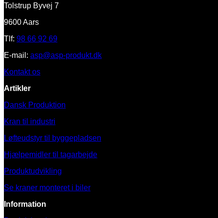
Tolstrup Byvej 7
9600 Aars
Tlf:
98 66 92 69
E-mail:
asp@asp-produkt.dk
Kontakt os
Artikler
Dansk Produktion
Kran til industri
Løfteudstyr til byggepladsen
Hjælpemidler til tagarbejde
Produktudvikling
Se kraner monteret i biler
Information