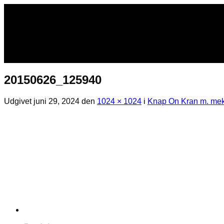
Fortsæt
til
indhold
20150626_125940
Udgivet
juni 29, 2024
den
1024 × 1024
i
Knap On Kran m. me