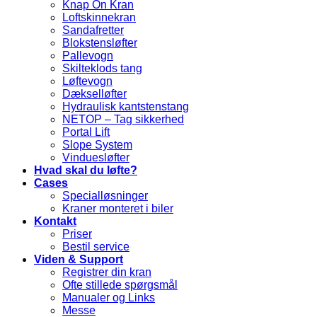
Knap On Kran
Loftskinnekran
Sandafretter
Blokstensløfter
Pallevogn
Skilteklods tang
Løftevogn
Dækselløfter
Hydraulisk kantstenstang
NETOP – Tag sikkerhed
Portal Lift
Slope System
Vinduesløfter
Hvad skal du løfte?
Cases
Specialløsninger
Kraner monteret i biler
Kontakt
Priser
Bestil service
Viden & Support
Registrer din kran
Ofte stillede spørgsmål
Manualer og Links
Messe