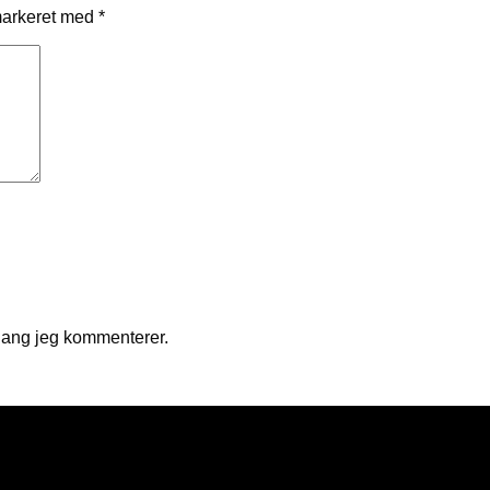
markeret med
*
gang jeg kommenterer.