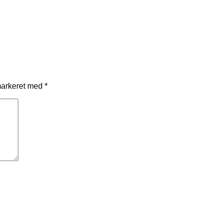
markeret med
*