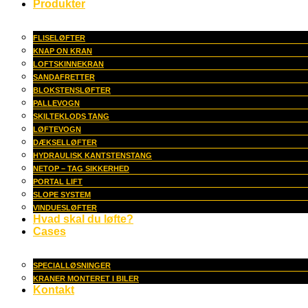
Produkter
FLISELØFTER
KNAP ON KRAN
LOFTSKINNEKRAN
SANDAFRETTER
BLOKSTENSLØFTER
PALLEVOGN
SKILTEKLODS TANG
LØFTEVOGN
DÆKSELLØFTER
HYDRAULISK KANTSTENSTANG
NETOP – TAG SIKKERHED
PORTAL LIFT
SLOPE SYSTEM
VINDUESLØFTER
Hvad skal du løfte?
Cases
SPECIALLØSNINGER
KRANER MONTERET I BILER
Kontakt