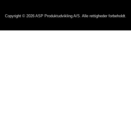
Copyright © 2026 ASP Produktudvikling A/S. Alle rettigheder forbeholdt.