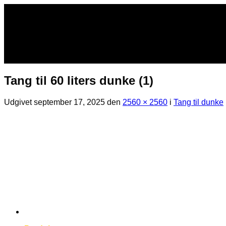
Fortsæt
til
indhold
Tang til 60 liters dunke (1)
Udgivet
september 17, 2025
den
2560 × 2560
i
Tang til dunke