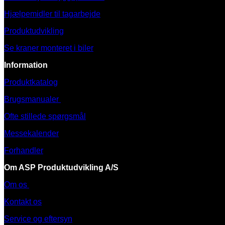
Hjælpemidler til tagarbejde
Produktudvikling
Se kraner monteret i biler
Information
Produktkatalog
Brugsmanualer
Ofte stillede spørgsmål
Messekalender
Forhandler
Om ASP Produktudvikling A/S
Om os
Kontakt os
Service og eftersyn