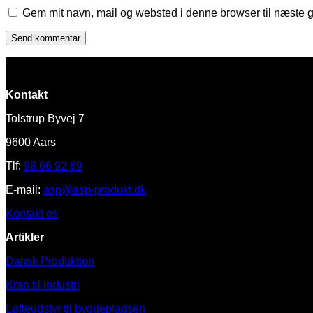
Gem mit navn, mail og websted i denne browser til næste 
Kontakt
Tolstrup Byvej 7
9600 Aars
Tlf:
98 66 92 69
E-mail:
asp@asp-produkt.dk
Kontakt os
Artikler
Dansk Produktion
Kran til industri
Løfteudstyr til byggepladsen