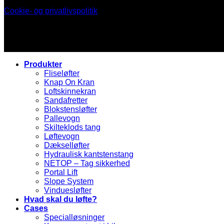
Cookie- og privatlivspolitik
Produkter
Fliseløfter
Knap On Kran
Loftskinnekran
Sandafretter
Blokstensløfter
Pallevogn
Skilteklods tang
Løftevogn
Dækselløfter
Hydraulisk kantstenstang
NETOP – Tag sikkerhed
Portal Lift
Slope System
Vinduesløfter
Hvad skal du løfte?
Cases
Specialløsninger