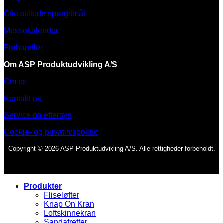
Ofte stillede spørgsmål
Messekalender
Forhandler
Om ASP Produktudvikling A/S
Om os
Kontakt os
Service og eftersyn
Cookie- og privatlivspolitik
Copyright © 2026 ASP Produktudvikling A/S. Alle rettigheder forbeholdt.
Produkter
Fliseløfter
Knap On Kran
Loftskinnekran
Sandafretter