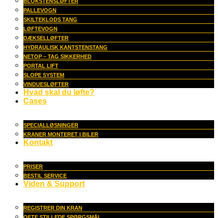
BLOKSTENSLØFTER
PALLEVOGN
SKILTEKLODS TANG
LØFTEVOGN
DÆKSELLØFTER
HYDRAULISK KANTSTENSTANG
NETOP – TAG SIKKERHED
PORTAL LIFT
SLOPE SYSTEM
VINDUESLØFTER
Hvad skal du løfte?
Cases
SPECIALLØSNINGER
KRANER MONTERET I BILER
Kontakt
PRISER
BESTIL SERVICE
Viden & Support
REGISTRER DIN KRAN
OFTE STILLEDE SPØRGSMÅL