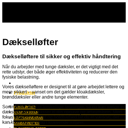
Fortsæt
til
indhold
Dækselløfter
Dækselløftere til sikker og effektiv håndtering
Når du arbejder med tunge dæksler, er det vigtigt med det
rette udstyr, der både øger effektiviteten og reducerer den
fysiske belastning.
Vores dækselløftere er designet til at gøre arbejdet lettere og
mere sikkert – uanset om det gælder kloakdæksler,
Produkter
brønddæksler eller andre tunge elementer.
Sortimentet dækker forskellige løsninger, så du kan vælge en
FLISELØFTER
dækselløfter, der passer til din opgave og arbejdsform. Med
KNAP ON KRAN
fokus på funktionalitet og holdbarhed får du et værktøj, der
LOFTSKINNEKRAN
kan klare daglig brug i krævende miljøer.
SANDAFRETTER