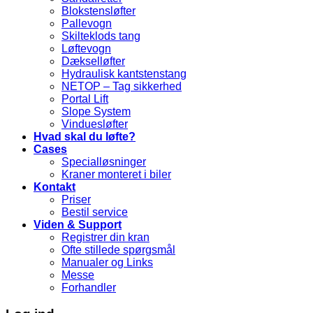
Blokstensløfter
Pallevogn
Skilteklods tang
Løftevogn
Dækselløfter
Hydraulisk kantstenstang
NETOP – Tag sikkerhed
Portal Lift
Slope System
Vinduesløfter
Hvad skal du løfte?
Cases
Specialløsninger
Kraner monteret i biler
Kontakt
Priser
Bestil service
Viden & Support
Registrer din kran
Ofte stillede spørgsmål
Manualer og Links
Messe
Forhandler