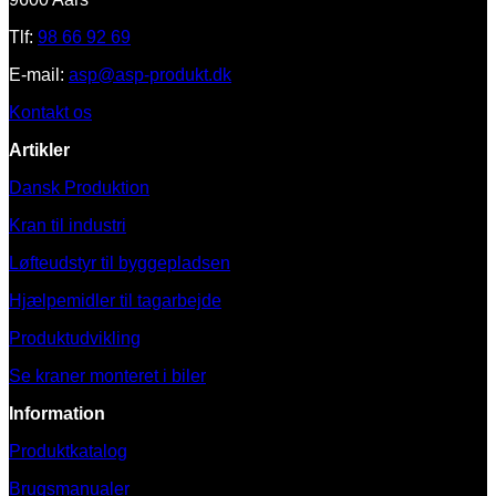
Tlf:
98 66 92 69
E-mail:
asp@asp-produkt.dk
Kontakt os
Artikler
Dansk Produktion
Kran til industri
Løfteudstyr til byggepladsen
Hjælpemidler til tagarbejde
Produktudvikling
Se kraner monteret i biler
Information
Produktkatalog
Brugsmanualer