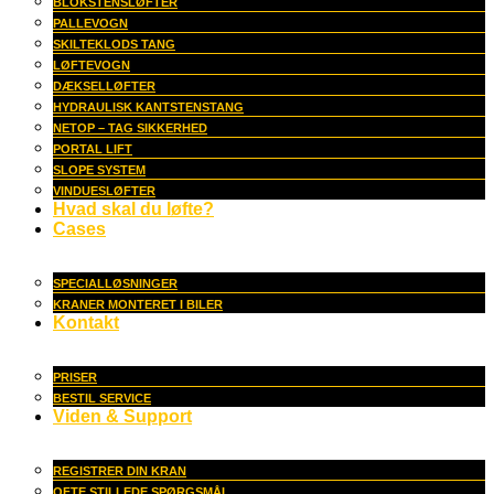
BLOKSTENSLØFTER
PALLEVOGN
SKILTEKLODS TANG
LØFTEVOGN
DÆKSELLØFTER
HYDRAULISK KANTSTENSTANG
NETOP – TAG SIKKERHED
PORTAL LIFT
SLOPE SYSTEM
VINDUESLØFTER
Hvad skal du løfte?
Cases
SPECIALLØSNINGER
KRANER MONTERET I BILER
Kontakt
PRISER
BESTIL SERVICE
Viden & Support
REGISTRER DIN KRAN
OFTE STILLEDE SPØRGSMÅL