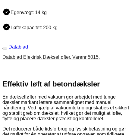
Egenvægt: 14 kg
Løftekapacitet: 200 kg
Datablad
Datablad Elektrisk Dækselløfter. Varenr 5015.
Effektiv løft af betondæksler
En dækselløfter med vakuum gør arbejdet med tunge
dæksler markant lettere sammenlignet med manuel
håndtering. Ved hjælp af vakuumteknologi skabes et sikkert
og stabilt greb om dækslet, hvilket gør det muligt at løfte,
flytte og placere dæksler præcist og kontrolleret.
Det reducerer både tidsforbrug og fysisk belastning og gør
det muligt for én operatør at udføre opgaver, som tidligere