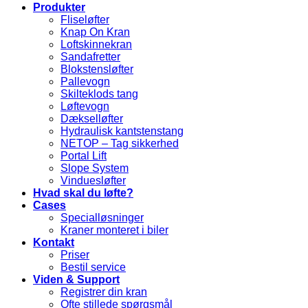
Produkter
Fliseløfter
Knap On Kran
Loftskinnekran
Sandafretter
Blokstensløfter
Pallevogn
Skilteklods tang
Løftevogn
Dækselløfter
Hydraulisk kantstenstang
NETOP – Tag sikkerhed
Portal Lift
Slope System
Vinduesløfter
Hvad skal du løfte?
Cases
Specialløsninger
Kraner monteret i biler
Kontakt
Priser
Bestil service
Viden & Support
Registrer din kran
Ofte stillede spørgsmål