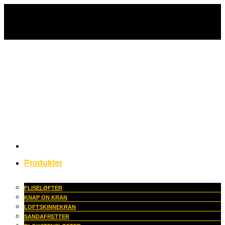
Fortsæt
til
indhold
Produkter
FLISELØFTER
KNAP ON KRAN
LOFTSKINNEKRAN
SANDAFRETTER