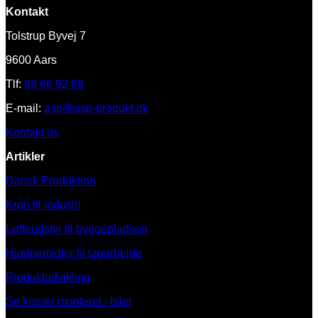
Kontakt
Tolstrup Byvej 7
9600 Aars
Tlf:
98 66 92 69
E-mail:
asp@asp-produkt.dk
Kontakt os
Artikler
Dansk Produktion
Kran til industri
Løfteudstyr til byggepladsen
Hjælpemidler til tagarbejde
Produktudvikling
Se kraner monteret i biler