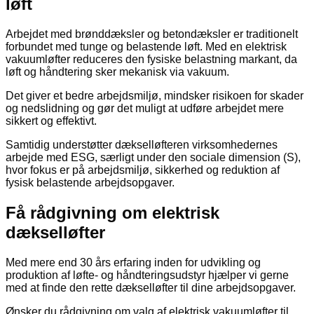
løft
Arbejdet med brønddæksler og betondæksler er traditionelt
forbundet med tunge og belastende løft. Med en elektrisk
vakuumløfter reduceres den fysiske belastning markant, da
løft og håndtering sker mekanisk via vakuum.
Det giver et bedre arbejdsmiljø, mindsker risikoen for skader
og nedslidning og gør det muligt at udføre arbejdet mere
sikkert og effektivt.
Samtidig understøtter dækselløfteren virksomhedernes
arbejde med ESG, særligt under den sociale dimension (S),
hvor fokus er på arbejdsmiljø, sikkerhed og reduktion af
fysisk belastende arbejdsopgaver.
Få rådgivning om elektrisk
dækselløfter
Med mere end 30 års erfaring inden for udvikling og
produktion af løfte- og håndteringsudstyr hjælper vi gerne
med at finde den rette dækselløfter til dine arbejdsopgaver.
Ønsker du rådgivning om valg af elektrisk vakuumløfter til