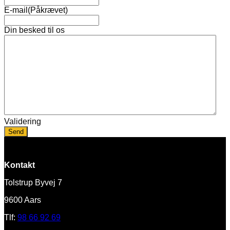
E-mail
(Påkrævet)
Din besked til os
Validering
Kontakt
Tolstrup Byvej 7
9600 Aars
Tlf:
98 66 92 69