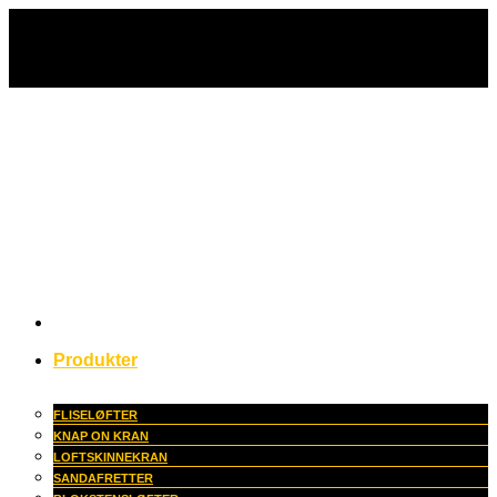
Fortsæt
til
indhold
Produkter
FLISELØFTER
KNAP ON KRAN
LOFTSKINNEKRAN
SANDAFRETTER