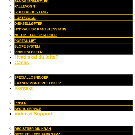
BLOKSTENSLØFTER
PALLEVOGN
SKILTEKLODS TANG
LØFTEVOGN
DÆKSELLØFTER
HYDRAULISK KANTSTENSTANG
NETOP – TAG SIKKERHED
PORTAL LIFT
SLOPE SYSTEM
VINDUESLØFTER
Hvad skal du løfte?
Cases
SPECIALLØSNINGER
KRANER MONTERET I BILER
Kontakt
PRISER
BESTIL SERVICE
Viden & Support
REGISTRER DIN KRAN
OFTE STILLEDE SPØRGSMÅL