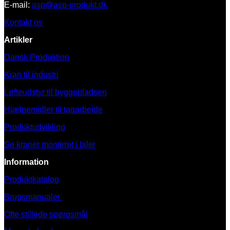
E-mail:
asp@asp-produkt.dk
Kontakt os
Artikler
Dansk Produktion
Kran til industri
Løfteudstyr til byggepladsen
Hjælpemidler til tagarbejde
Produktudvikling
Se kraner monteret i biler
Information
Produktkatalog
Brugsmanualer
Ofte stillede spørgsmål