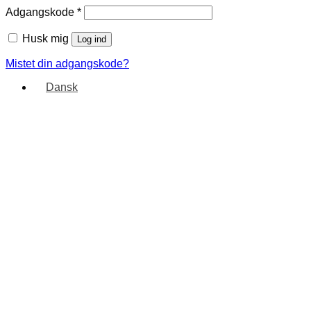
Adgangskode
*
Husk mig
Log ind
Mistet din adgangskode?
Dansk