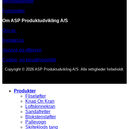
Messekalender
Forhandler
Om ASP Produktudvikling A/S
Om os
Kontakt os
Service og eftersyn
Cookie- og privatlivspolitik
Copyright © 2026 ASP Produktudvikling A/S. Alle rettigheder forbeholdt.
Produkter
Fliseløfter
Knap On Kran
Loftskinnekran
Sandafretter
Blokstensløfter
Pallevogn
Skilteklods tang