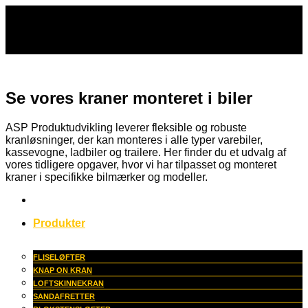
Fortsæt
til
indhold
Se vores kraner monteret i biler
ASP Produktudvikling leverer fleksible og robuste
kranløsninger, der kan monteres i alle typer varebiler,
kassevogne, ladbiler og trailere. Her finder du et udvalg af
vores tidligere opgaver, hvor vi har tilpasset og monteret
kraner i specifikke bilmærker og modeller.
Produkter
FLISELØFTER
KNAP ON KRAN
LOFTSKINNEKRAN
SANDAFRETTER