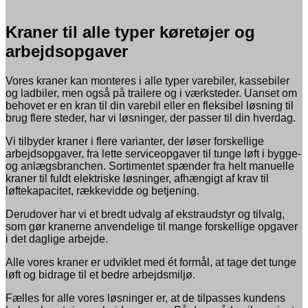
Kraner til alle typer køretøjer og
arbejdsopgaver
Vores kraner kan monteres i alle typer varebiler, kassebiler
og ladbiler, men også på trailere og i værksteder. Uanset om
behovet er en kran til din varebil eller en fleksibel løsning til
brug flere steder, har vi løsninger, der passer til din hverdag.
Vi tilbyder kraner i flere varianter, der løser forskellige
arbejdsopgaver, fra lette serviceopgaver til tunge løft i bygge-
og anlægsbranchen. Sortimentet spænder fra helt manuelle
kraner til fuldt elektriske løsninger, afhængigt af krav til
løftekapacitet, rækkevidde og betjening.
Derudover har vi et bredt udvalg af ekstraudstyr og tilvalg,
som gør kranerne anvendelige til mange forskellige opgaver
i det daglige arbejde.
Alle vores kraner er udviklet med ét formål, at tage det tunge
løft og bidrage til et bedre arbejdsmiljø.
Fælles for alle vores løsninger er, at de tilpasses kundens