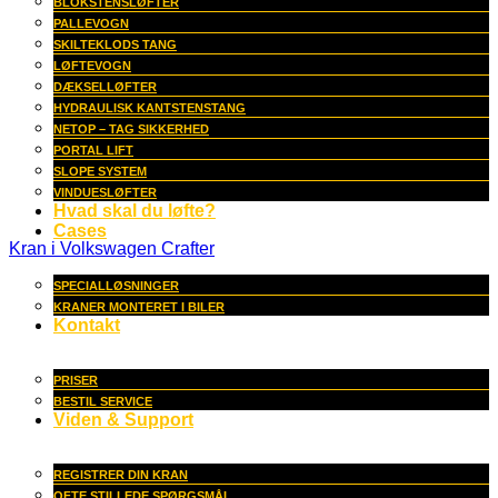
BLOKSTENSLØFTER
PALLEVOGN
SKILTEKLODS TANG
LØFTEVOGN
DÆKSELLØFTER
HYDRAULISK KANTSTENSTANG
NETOP – TAG SIKKERHED
PORTAL LIFT
SLOPE SYSTEM
VINDUESLØFTER
Hvad skal du løfte?
Cases
Kran i Volkswagen Crafter
SPECIALLØSNINGER
KRANER MONTERET I BILER
Kontakt
PRISER
BESTIL SERVICE
Viden & Support
REGISTRER DIN KRAN
OFTE STILLEDE SPØRGSMÅL