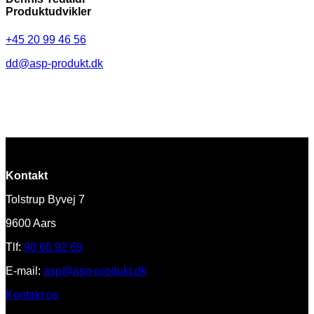
Produktudvikler
+45 20 99 46 56
dd@asp-produkt.dk
Kontakt
Tolstrup Byvej 7
9600 Aars
Tlf:
98 66 92 69
E-mail:
asp@asp-produkt.dk
Kontakt os