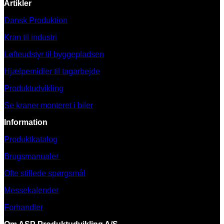
Artikler
Dansk Produktion
Kran til industri
Løfteudstyr til byggepladsen
Hjælpemidler til tagarbejde
Produktudvikling
Se kraner monteret i biler
Information
Produktkatalog
Brugsmanualer
Ofte stillede spørgsmål
Messekalender
Forhandler