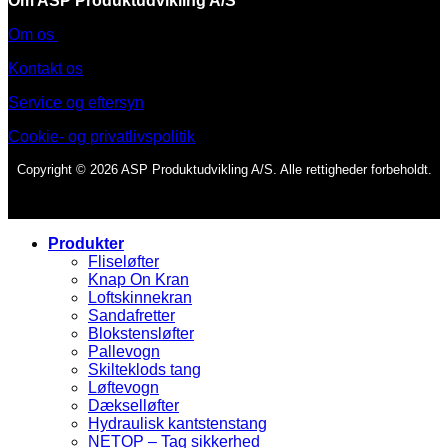
Om ASP Produktudvikling A/S
Om os
Kontakt os
Service og eftersyn
Cookie- og privatlivspolitik
Copyright © 2026 ASP Produktudvikling A/S. Alle rettigheder forbeholdt.
Produkter
Fliseløfter
Knap On Kran
Loftskinnekran
Sandafretter
Blokstensløfter
Pallevogn
Skilteklods tang
Løftevogn
Dækselløfter
Hydraulisk kantstenstang
NETOP – Tag sikkerhed