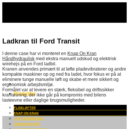
Fortsæt
til
indhold
Ladkran til Ford Transit
I denne case har vi monteret en
Knap On Kran
Håndhydraulisk
med ekstra manuelt udskud og elektrisk
wirehejs på en Ford ladbil.
Kranen anvendes primært til at løfte pladevibratorer og andre
kompakte maskiner op og ned fra ladet, hvor fokus er på at
eliminere tunge manuelle løft og skabe et mere sikkert og
ergonomisk arbejdsmiljø.
Formålet var at levere en stærk, fleksibel og driftssikker
Produkter
kranløsning, der ikke går på kompromis med bilens
lasteevne eller daglige brugsmuligheder.
FLISELØFTER
KNAP ON KRAN
LOFTSKINNEKRAN
SANDAFRETTER