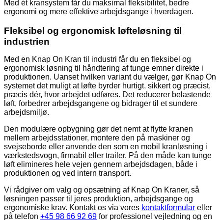
Med ét kransystem får du maksimal fleksibilitet, bedre
ergonomi og mere effektive arbejdsgange i hverdagen.
Fleksibel og ergonomisk løfteløsning til
industrien
Med en Knap On Kran til industri får du en fleksibel og
ergonomisk løsning til håndtering af tunge emner direkte i
produktionen. Uanset hvilken variant du vælger, gør Knap On
systemet det muligt at løfte byrder hurtigt, sikkert og præcist,
præcis dér, hvor arbejdet udføres. Det reducerer belastende
løft, forbedrer arbejdsgangene og bidrager til et sundere
arbejdsmiljø.
Den modulære opbygning gør det nemt at flytte kranen
mellem arbejdsstationer, montere den på maskiner og
svejseborde eller anvende den som en mobil kranløsning i
værkstedsvogn, firmabil eller trailer. På den måde kan tunge
løft elimineres hele vejen gennem arbejdsdagen, både i
produktionen og ved intern transport.
Vi rådgiver om valg og opsætning af Knap On Kraner, så
løsningen passer til jeres produktion, arbejdsgange og
ergonomiske krav. Kontakt os via vores
kontaktformular
eller
på telefon
+45 98 66 92 69
for professionel vejledning og en