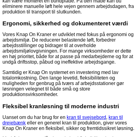
kan være monteret en bundplade. På den måde kan du
eliminere manuelle løft hele vejen gennem arbejdsdagen, fra
produktion til transport til slutkunden.
Ergonomi, sikkerhed og dokumenteret værdi
Vores Knap On Kraner er udviklet med fokus på ergonomi og
arbejdsmiljø. De reducerer belastende løft, forbedrer
arbejdsstillinger og bidrager til at overholde
arbejdsmiljølovgivningen. For mange virksomheder er dette
en høj prioritet, både for at passe på medarbejderne og for at
undgå driftsstop, påbud og ineffektive arbejdsgange.
Samtidig er Knap On systemet en investering med lav
totalomkostning. Den lange levetid, fleksibiliteten og
muligheden for genbrug på tværs af arbejdsstationer gør
løsningen velegnet til både små og store
produktionsvirksomheder.
Fleksibel kranløsning til moderne industri
Uanset om du har brug for en
kran til svejsebord
,
kran til
drejebænk
eller en generel kran til produktion, giver vores
Knap On Kraner en fleksibel, sikker og fremtidssikret løsning.