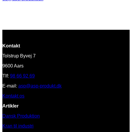
Kontakt
Tolstrup Byvej 7
9600 Aars
Tlf:
98 66 92 69
E-mail:
asp@asp-produkt.dk
Kontakt os
Artikler
Dansk Produktion
Kran til industri