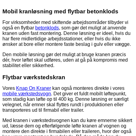
Mobil kranløsning med flytbar betonklods
For virksomheder med skiftende arbejdsområder tilbyder vi
også en flytbar
betonklods
, som gør det muligt at anvende
kranen uden fast montering. Denne løsning er ideel, hvis du
har flere midlertidige arbejdsstationer, eller hvis du ikke
ønsker at bore eller montere faste beslag i gulv eller vægge.
Den mobile løsning gør det muligt at bruge kranen præcis
dér, hvor løftet skal udføres, uden at gå på kompromis med
stabilitet eller sikkerhed.
Flytbar værkstedskran
Vores
Knap On Kraner
kan også monteres direkte i vores
mobile værkstedsvogn
. Det giver et fuldt mobilt løftepunkt,
som stadig kan løfte op til 400 kg. Denne løsning er særligt
velegnet, når emner skal flyttes rundt i produktionen eller
transporteres ud til firmabil eller trailer.
Med kranen i værkstedsvognen kan du køre emnerne sikkert
ud, læsse dem og efterfølgende løfte kranen af vognen og
montere den direkte i firmabilen eller traileren, hvor der også