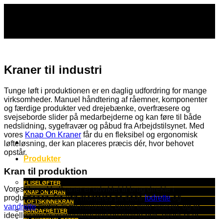
Fortsæt
til
indhold
Kraner til industri
Tunge løft i produktionen er en daglig udfordring for mange
virksomheder. Manuel håndtering af råemner, komponenter
og færdige produkter ved drejebænke, overfræsere og
svejseborde slider på medarbejderne og kan føre til både
nedslidning, sygefravær og påbud fra Arbejdstilsynet. Med
vores
Knap On Kraner
får du en fleksibel og ergonomisk
løfteløsning, der kan placeres præcis dér, hvor behovet
opstår.
Produkter
Kran til produktion
FLISELØFTER
Vores Knap On Kraner er udviklet til brug direkte i
KNAP ON KRAN
produktionen. De kan monteres på både
lodrette
og
LOFTSKINNEKRAN
vandrette
flader, fx på maskiner, borde eller stativer, og er
SANDAFRETTER
ideelle som kran monteret ved en drejebænk, overfræser