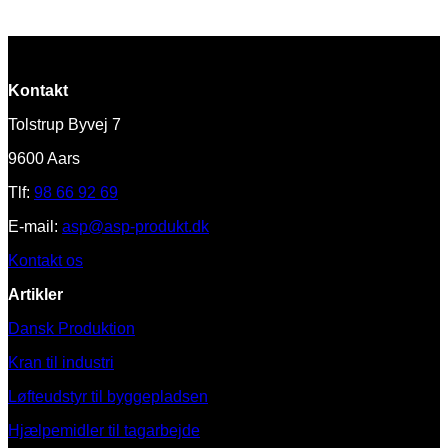
Kontakt
Tolstrup Byvej 7
9600 Aars
Tlf:
98 66 92 69
E-mail:
asp@asp-produkt.dk
Kontakt os
Artikler
Dansk Produktion
Kran til industri
Løfteudstyr til byggepladsen
Hjælpemidler til tagarbejde