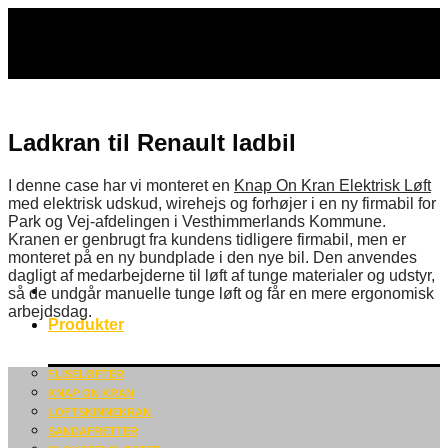
Fortsæt
til
indhold
Ladkran til Renault ladbil
I denne case har vi monteret en
Knap On Kran Elektrisk Løft
med elektrisk udskud, wirehejs og forhøjer i en ny firmabil for
Park og Vej-afdelingen i Vesthimmerlands Kommune.
Kranen er genbrugt fra kundens tidligere firmabil, men er
monteret på en ny bundplade i den nye bil. Den anvendes
dagligt af medarbejderne til løft af tunge materialer og udstyr,
så de undgår manuelle tunge løft og får en mere ergonomisk
arbejdsdag.
Produkter
FLISELØFTER
KNAP ON KRAN
LOFTSKINNEKRAN
SANDAFRETTER