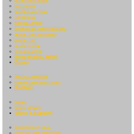
BLOKSTENSLØFTER
PALLEVOGN
SKILTEKLODS TANG
LØFTEVOGN
DÆKSELLØFTER
HYDRAULISK KANTSTENSTANG
NETOP – TAG SIKKERHED
PORTAL LIFT
SLOPE SYSTEM
VINDUESLØFTER
Hvad skal du løfte?
Cases
SPECIALLØSNINGER
KRANER MONTERET I BILER
Kontakt
PRISER
BESTIL SERVICE
Viden & Support
REGISTRER DIN KRAN
OFTE STILLEDE SPØRGSMÅL