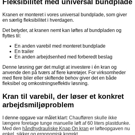
Fleksibilitet med universal bundplade
Kranen er monteret i vores universal bundplade, som giver
en særlig fleksibilitet i hverdagen.
Det betyder, at kranen nemt kan løftes af bundpladen og
flyttes til:
En anden varebil med monteret bundplade
En trailer
En anden arbejdsenhed med forberedt beslag
Denne løsning gør det muligt at investere i én kran og
anvende den på tværs af flere køretøjer. For virksomheder
med flere biler eller skiftende behov giver det en både
fleksibel og omkostningseffektiv løsning.
Kran til varebil, der løser et konkret
arbejdsmiljøproblem
I denne opgave var målet kla
rt: Chaufføren skulle ikke
længere foretage tunge manuelle løft af 60 liters plastdunke.
Med den
håndhydrauliske Knap On kran
er løfteopgaven nu
enkel, sikker og ergonomisk korrekt.