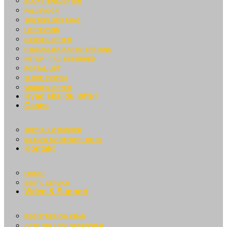
BLOKSTENSLØFTER
PALLEVOGN
SKILTEKLODS TANG
LØFTEVOGN
DÆKSELLØFTER
HYDRAULISK KANTSTENSTANG
NETOP – TAG SIKKERHED
PORTAL LIFT
SLOPE SYSTEM
VINDUESLØFTER
Hvad skal du løfte?
Cases
SPECIALLØSNINGER
KRANER MONTERET I BILER
Kontakt
PRISER
BESTIL SERVICE
Viden & Support
REGISTRER DIN KRAN
OFTE STILLEDE SPØRGSMÅL