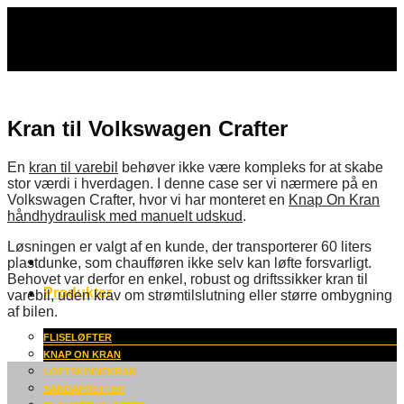
Fortsæt
til
indhold
Kran til Volkswagen Crafter
En
kran til varebil
behøver ikke være kompleks for at skabe
stor værdi i hverdagen. I denne case ser vi nærmere på en
Volkswagen Crafter, hvor vi har monteret en
Knap On Kran
håndhydraulisk med manuelt udskud
.
Løsningen er valgt af en kunde, der transporterer 60 liters
plastdunke, som chaufføren ikke selv kan løfte forsvarligt.
Behovet var derfor en enkel, robust og driftssikker kran til
Produkter
varebil, uden krav om strømtilslutning eller større ombygning
af bilen.
FLISELØFTER
KNAP ON KRAN
LOFTSKINNEKRAN
SANDAFRETTER