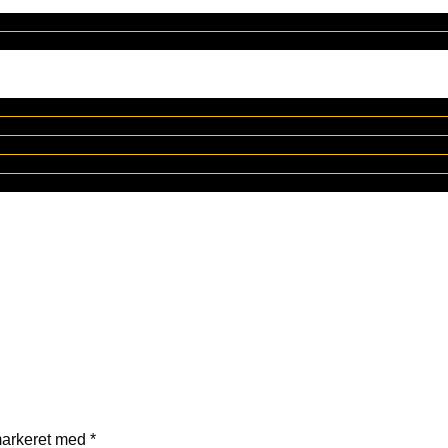
markeret med
*