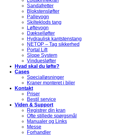
Loftskinnekran
Sandafretter
Blokstensløfter
Pallevogn
Skilteklods tang
Løftevogn
Dækselløfter
Hydraulisk kantstenstang
NETOP – Tag sikkerhed
Portal Lift
Slope System
Vinduesløfter
Hvad skal du løfte?
Cases
Specialløsninger
Kraner monteret i biler
Kontakt
Priser
Bestil service
Viden & Support
Registrer din kran
Ofte stillede spørgsmål
Manualer og Links
Messe
Forhandler