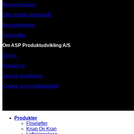
Brugsmanualer
Ofte stillede spørgsmål
Messekalender
Forhandler
Om ASP Produktudvikling A/S
Om os
Kontakt os
Service og eftersyn
Cookie- og privatlivspolitik
Produkter
Fliseløfter
Knap On Kran