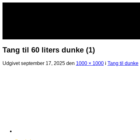
Fortsæt
til
indhold
Tang til 60 liters dunke (1)
Udgivet
september 17, 2025
den
1000 × 1000
i
Tang til dunke