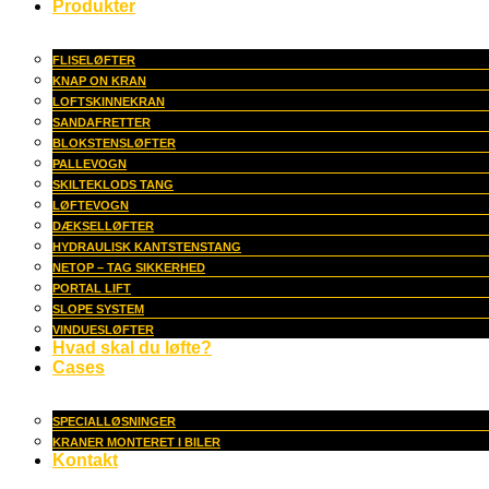
Produkter
FLISELØFTER
KNAP ON KRAN
LOFTSKINNEKRAN
SANDAFRETTER
BLOKSTENSLØFTER
PALLEVOGN
SKILTEKLODS TANG
LØFTEVOGN
DÆKSELLØFTER
HYDRAULISK KANTSTENSTANG
NETOP – TAG SIKKERHED
PORTAL LIFT
SLOPE SYSTEM
VINDUESLØFTER
Hvad skal du løfte?
Cases
SPECIALLØSNINGER
KRANER MONTERET I BILER
Kontakt