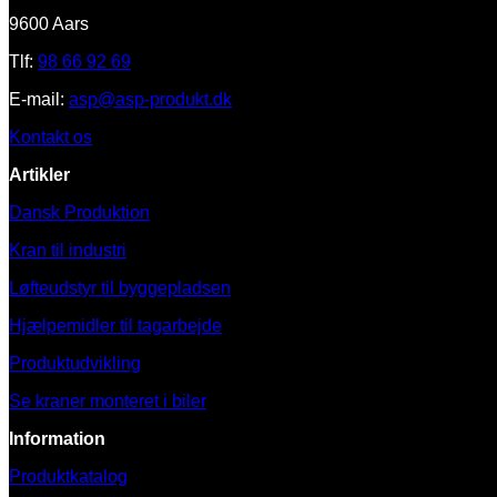
9600 Aars
Tlf:
98 66 92 69
E-mail:
asp@asp-produkt.dk
Kontakt os
Artikler
Dansk Produktion
Kran til industri
Løfteudstyr til byggepladsen
Hjælpemidler til tagarbejde
Produktudvikling
Se kraner monteret i biler
Information
Produktkatalog