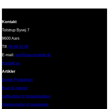
Kontakt
Tolstrup Byvej 7
9600 Aars
Tlf:
98 66 92 69
E-mail:
asp@asp-produkt.dk
Kontakt os
Artikler
Dansk Produktion
Kran til industri
Løfteudstyr til byggepladsen
Hjælpemidler til tagarbejde