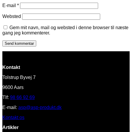
E-mail
*
Websted
Gem mit navn, mail og websted i denne browser til næste
gang jeg kommenterer.
Kontakt
Tolstrup Byvej 7
9600 Aars
Tlf:
98 66 92 69
E-mail:
asp@asp-produkt.dk
Kontakt os
Artikler