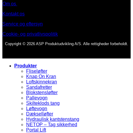
Om os
Kontakt os
Service og eftersyn
Cookie- og privatlivspolitik
Copyright © 2026 ASP Produktudvikling A/S. Alle rettigheder forbeholdt.
Produkter
Fliseløfter
Knap On Kran
Loftskinnekran
Sandafretter
Blokstensløfter
Pallevogn
Skilteklods tang
Løftevogn
Dækselløfter
Hydraulisk kantstenstang
NETOP – Tag sikkerhed
Portal Lift