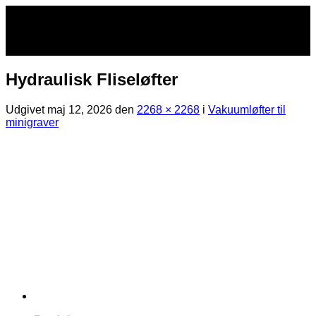
Fortsæt
til
indhold
Hydraulisk Fliseløfter
Udgivet
maj 12, 2026
den
2268 × 2268
i
Vakuumløfter til
minigraver