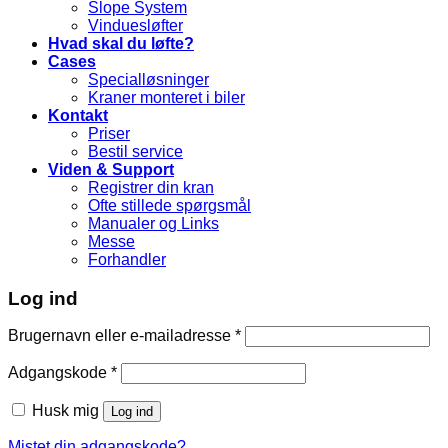
Slope System
Vinduesløfter
Hvad skal du løfte?
Cases
Specialløsninger
Kraner monteret i biler
Kontakt
Priser
Bestil service
Viden & Support
Registrer din kran
Ofte stillede spørgsmål
Manualer og Links
Messe
Forhandler
Log ind
Brugernavn eller e-mailadresse
*
Adgangskode
*
Husk mig
Log ind
Mistet din adgangskode?