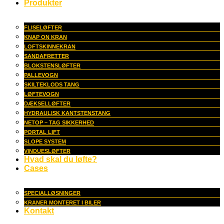
Produkter
FLISELØFTER
KNAP ON KRAN
LOFTSKINNEKRAN
SANDAFRETTER
BLOKSTENSLØFTER
PALLEVOGN
SKILTEKLODS TANG
LØFTEVOGN
DÆKSELLØFTER
HYDRAULISK KANTSTENSTANG
NETOP – TAG SIKKERHED
PORTAL LIFT
SLOPE SYSTEM
VINDUESLØFTER
Hvad skal du løfte?
Cases
SPECIALLØSNINGER
KRANER MONTERET I BILER
Kontakt