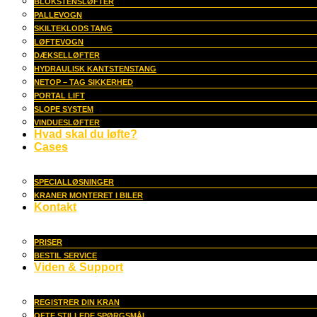
BLOKSTENSLØFTER
PALLEVOGN
SKILTEKLODS TANG
LØFTEVOGN
DÆKSELLØFTER
HYDRAULISK KANTSTENSTANG
NETOP – TAG SIKKERHED
PORTAL LIFT
SLOPE SYSTEM
VINDUESLØFTER
Hvad skal du løfte?
Cases
SPECIALLØSNINGER
KRANER MONTERET I BILER
Kontakt
PRISER
BESTIL SERVICE
Viden & Support
REGISTRER DIN KRAN
OFTE STILLEDE SPØRGSMÅL