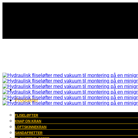
Fortsæt
til
indhold
Produkter
FLISELØFTER
KNAP ON KRAN
LOFTSKINNEKRAN
SANDAFRETTER