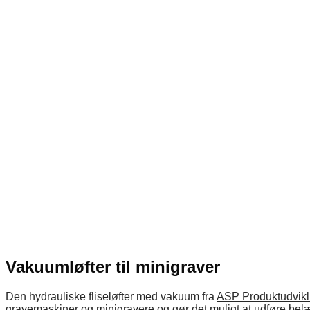
Vakuumløfter til minigraver
Den hydrauliske fliseløfter med vakuum fra
ASP Produktudvikl
gravemaskiner og minigravere og gør det muligt at udføre belæ