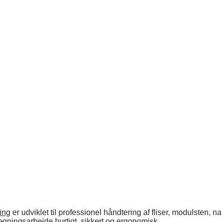
ing
er udviklet til professionel håndtering af fliser, modulsten,
gningsarbejde hurtigt, sikkert og ergonomisk.