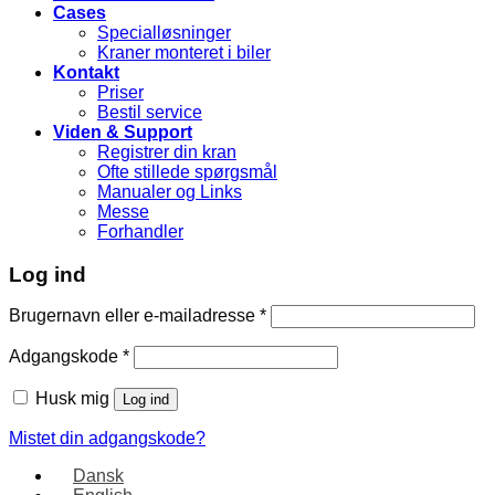
Cases
Specialløsninger
Kraner monteret i biler
Kontakt
Priser
Bestil service
Viden & Support
Registrer din kran
Ofte stillede spørgsmål
Manualer og Links
Messe
Forhandler
Log ind
Brugernavn eller e-mailadresse
*
Adgangskode
*
Husk mig
Log ind
Mistet din adgangskode?
Dansk