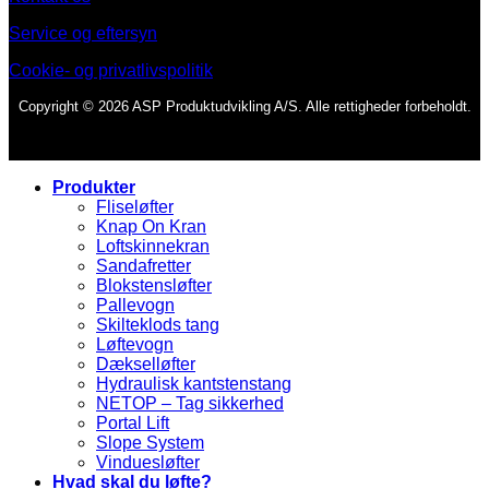
Service og eftersyn
Cookie- og privatlivspolitik
Copyright © 2026 ASP Produktudvikling A/S. Alle rettigheder forbeholdt.
Produkter
Fliseløfter
Knap On Kran
Loftskinnekran
Sandafretter
Blokstensløfter
Pallevogn
Skilteklods tang
Løftevogn
Dækselløfter
Hydraulisk kantstenstang
NETOP – Tag sikkerhed
Portal Lift
Slope System
Vinduesløfter
Hvad skal du løfte?