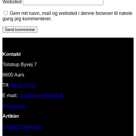
Websted
Gem mit navn, mail og websted i denne browser til næste
gang jeg kommenterer.
Kontakt
Tolstrup Byvej 7
9600 Aars
Tlf:
98 66 92 69
E-mail:
asp@asp-produkt.dk
Kontakt os
Artikler
Dansk Produktion