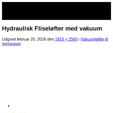
Fortsæt
til
indhold
Hydraulisk Fliseløfter med vakuum
Udgivet
februar 20, 2026
den
1915 × 2560
i
Vakuumløfter til
minigraver