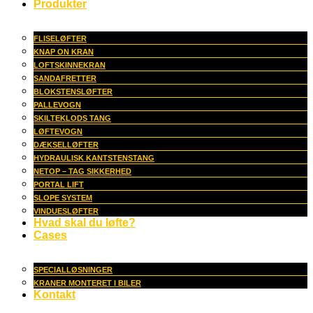
Produkter
FLISELØFTER
KNAP ON KRAN
LOFTSKINNEKRAN
SANDAFRETTER
BLOKSTENSLØFTER
PALLEVOGN
SKILTEKLODS TANG
LØFTEVOGN
DÆKSELLØFTER
HYDRAULISK KANTSTENSTANG
NETOP – TAG SIKKERHED
PORTAL LIFT
SLOPE SYSTEM
VINDUESLØFTER
Hvad skal du løfte?
Cases
SPECIALLØSNINGER
KRANER MONTERET I BILER
Kontakt