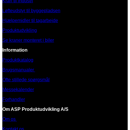
Kran til industri
Løfteudstyr til byggepladsen
Hjælpemidler til tagarbejde
Produktudvikling
Se kraner monteret i biler
Information
Produktkatalog
Brugsmanualer
Ofte stillede spørgsmål
Messekalender
Forhandler
Om ASP Produktudvikling A/S
Om os
Kontakt os