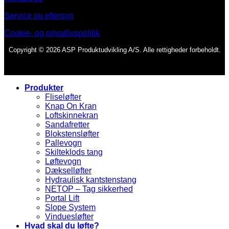
Service og eftersyn
Cookie- og privatlivspolitik
Copyright © 2026 ASP Produktudvikling A/S. Alle rettigheder forbeholdt.
Produkter
Fliseløfter
Knap On Kran
Loftskinnekran
Sandafretter
Blokstensløfter
Pallevogn
Skilteklods tang
Løftevogn
Dækselløfter
Hydraulisk kantstenstang
NETOP – Tag sikkerhed
Portal Lift
Slope System
Vinduesløfter
Hvad skal du løfte?