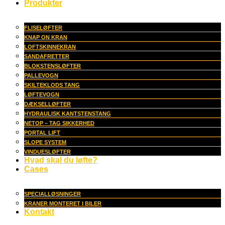
Produkter
FLISELØFTER
KNAP ON KRAN
LOFTSKINNEKRAN
SANDAFRETTER
BLOKSTENSLØFTER
PALLEVOGN
SKILTEKLODS TANG
LØFTEVOGN
DÆKSELLØFTER
HYDRAULISK KANTSTENSTANG
NETOP – TAG SIKKERHED
PORTAL LIFT
SLOPE SYSTEM
VINDUESLØFTER
Hvad skal du løfte?
Cases
SPECIALLØSNINGER
KRANER MONTERET I BILER
Kontakt