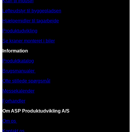
Kran til industri
Løfteudstyr til byggepladsen
Hjælpemidler til tagarbejde
Produktudvikling
Se kraner monteret i biler
Information
Produktkatalog
Brugsmanualer
Ofte stillede spørgsmål
Messekalender
Forhandler
Om ASP Produktudvikling A/S
Om os
Kontakt os