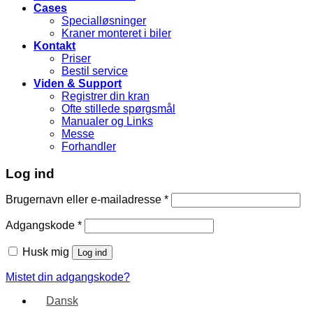
Cases
Specialløsninger
Kraner monteret i biler
Kontakt
Priser
Bestil service
Viden & Support
Registrer din kran
Ofte stillede spørgsmål
Manualer og Links
Messe
Forhandler
Log ind
Brugernavn eller e-mailadresse
*
Adgangskode
*
Husk mig
Log ind
Mistet din adgangskode?
Dansk