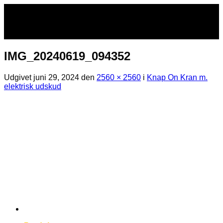
Fortsæt
til
indhold
IMG_20240619_094352
Udgivet
juni 29, 2024
den
2560 × 2560
i
Knap On Kran m.
elektrisk udskud