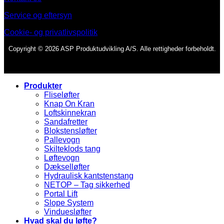
Service og eftersyn
Cookie- og privatlivspolitik
Copyright © 2026 ASP Produktudvikling A/S. Alle rettigheder forbeholdt.
Produkter
Fliseløfter
Knap On Kran
Loftskinnekran
Sandafretter
Blokstensløfter
Pallevogn
Skilteklods tang
Løftevogn
Dækselløfter
Hydraulisk kantstenstang
NETOP – Tag sikkerhed
Portal Lift
Slope System
Vinduesløfter
Hvad skal du løfte?