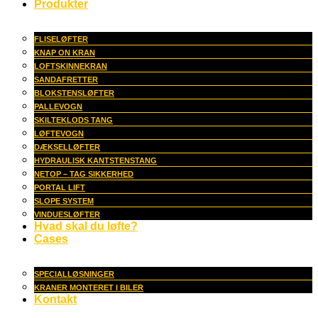
Produkter
FLISELØFTER
KNAP ON KRAN
LOFTSKINNEKRAN
SANDAFRETTER
BLOKSTENSLØFTER
PALLEVOGN
SKILTEKLODS TANG
LØFTEVOGN
DÆKSELLØFTER
HYDRAULISK KANTSTENSTANG
NETOP – TAG SIKKERHED
PORTAL LIFT
SLOPE SYSTEM
VINDUESLØFTER
Hvad skal du løfte?
Cases
SPECIALLØSNINGER
KRANER MONTERET I BILER
Kontakt