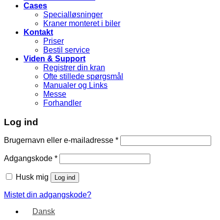
Cases
Specialløsninger
Kraner monteret i biler
Kontakt
Priser
Bestil service
Viden & Support
Registrer din kran
Ofte stillede spørgsmål
Manualer og Links
Messe
Forhandler
Log ind
Brugernavn eller e-mailadresse
*
Adgangskode
*
Husk mig
Log ind
Mistet din adgangskode?
Dansk