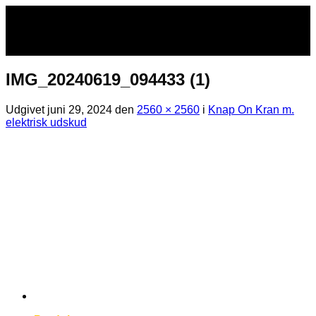
Fortsæt
til
indhold
IMG_20240619_094433 (1)
Udgivet
juni 29, 2024
den
2560 × 2560
i
Knap On Kran m.
elektrisk udskud