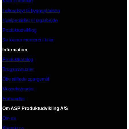
Kran til industri
Løfteudstyr til byggepladsen
Hjælpemidler til tagarbejde
Produktudvikling
Se kraner monteret i biler
Information
Produktkatalog
Brugsmanualer
Ofte stillede spørgsmål
Messekalender
Forhandler
Om ASP Produktudvikling A/S
Om os
Kontakt os