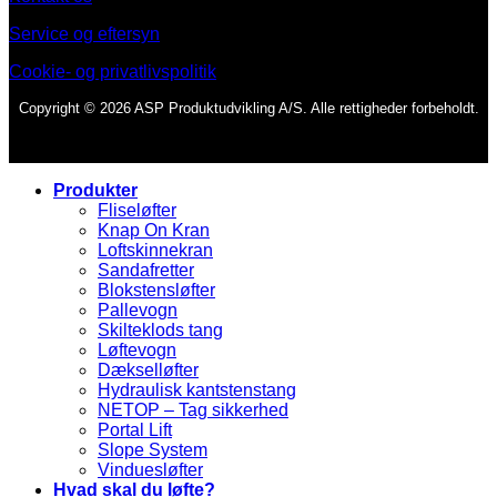
Service og eftersyn
Cookie- og privatlivspolitik
Copyright © 2026 ASP Produktudvikling A/S. Alle rettigheder forbeholdt.
Produkter
Fliseløfter
Knap On Kran
Loftskinnekran
Sandafretter
Blokstensløfter
Pallevogn
Skilteklods tang
Løftevogn
Dækselløfter
Hydraulisk kantstenstang
NETOP – Tag sikkerhed
Portal Lift
Slope System
Vinduesløfter
Hvad skal du løfte?