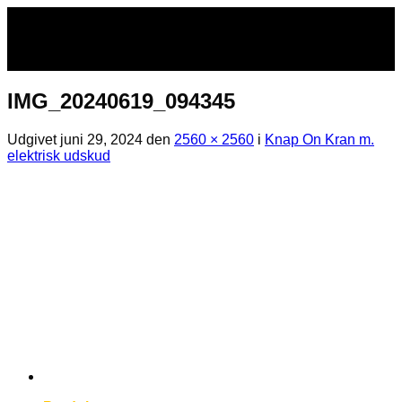
Fortsæt
til
indhold
IMG_20240619_094345
Udgivet
juni 29, 2024
den
2560 × 2560
i
Knap On Kran m.
elektrisk udskud