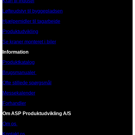
Kran til industri
Løfteudstyr til byggepladsen
Hjælpemidler til tagarbejde
Produktudvikling
Se kraner monteret i biler
Information
Produktkatalog
Brugsmanualer
Ofte stillede spørgsmål
Messekalender
Forhandler
Om ASP Produktudvikling A/S
Om os
Kontakt os