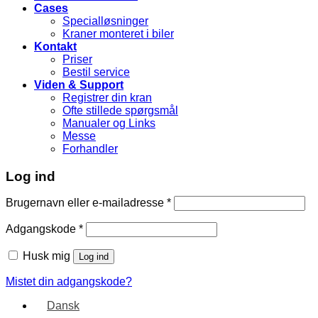
Cases
Specialløsninger
Kraner monteret i biler
Kontakt
Priser
Bestil service
Viden & Support
Registrer din kran
Ofte stillede spørgsmål
Manualer og Links
Messe
Forhandler
Log ind
Brugernavn eller e-mailadresse
*
Adgangskode
*
Husk mig
Log ind
Mistet din adgangskode?
Dansk