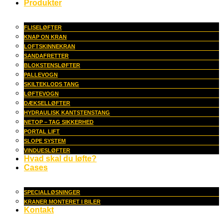
Produkter
FLISELØFTER
KNAP ON KRAN
LOFTSKINNEKRAN
SANDAFRETTER
BLOKSTENSLØFTER
PALLEVOGN
SKILTEKLODS TANG
LØFTEVOGN
DÆKSELLØFTER
HYDRAULISK KANTSTENSTANG
NETOP – TAG SIKKERHED
PORTAL LIFT
SLOPE SYSTEM
VINDUESLØFTER
Hvad skal du løfte?
Cases
SPECIALLØSNINGER
KRANER MONTERET I BILER
Kontakt