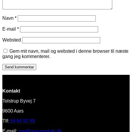
Navn
*
E-mail
*
Websted
Gem mit navn, mail og websted i denne browser til næste
gang jeg kommenterer.
Kontakt
Tolstrup Byvej 7
9600 Aars
Tlf:
98 66 92 69
E-mail:
asp@asp-produkt.dk