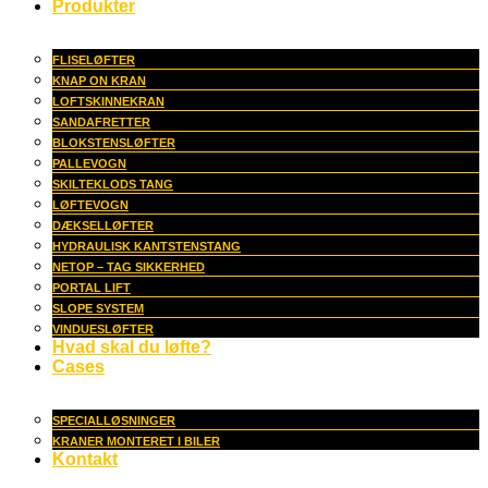
Produkter
FLISELØFTER
KNAP ON KRAN
LOFTSKINNEKRAN
SANDAFRETTER
BLOKSTENSLØFTER
PALLEVOGN
SKILTEKLODS TANG
LØFTEVOGN
DÆKSELLØFTER
HYDRAULISK KANTSTENSTANG
NETOP – TAG SIKKERHED
PORTAL LIFT
SLOPE SYSTEM
VINDUESLØFTER
Hvad skal du løfte?
Cases
SPECIALLØSNINGER
KRANER MONTERET I BILER
Kontakt