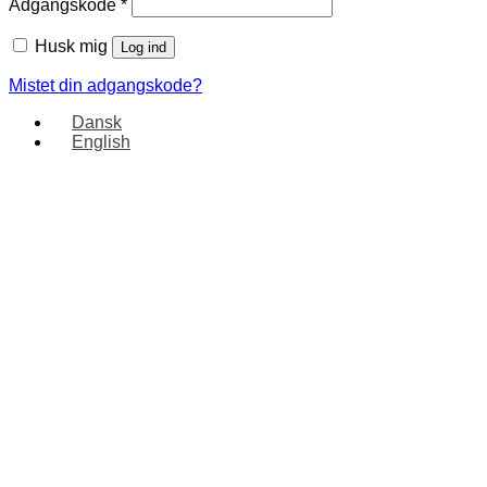
Adgangskode
*
Husk mig
Log ind
Mistet din adgangskode?
Dansk
English