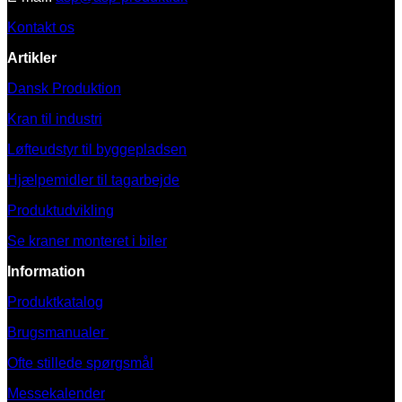
Kontakt os
Artikler
Dansk Produktion
Kran til industri
Løfteudstyr til byggepladsen
Hjælpemidler til tagarbejde
Produktudvikling
Se kraner monteret i biler
Information
Produktkatalog
Brugsmanualer
Ofte stillede spørgsmål
Messekalender