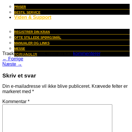
PRISER
BESTIL SERVICE
Viden & Support
REGISTRER DIN KRAN
OFTE STILLEDE SPØRGSMÅL
MANUALER OG LINKS
MESSE
Trackbacks er lukket, men du kan
kommenterer
.
FORHANDLER
←
Forrige
Næste
→
Skriv et svar
Din e-mailadresse vil ikke blive publiceret.
Krævede felter er
markeret med
*
Kommentar
*