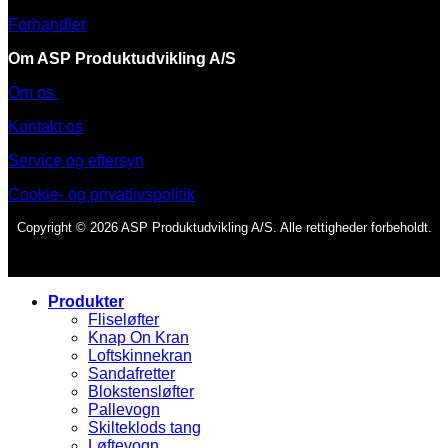
Forhandler
Om ASP Produktudvikling A/S
Om os
Kontakt os
Service og eftersyn
Cookie- og privatlivspolitik
Copyright © 2026 ASP Produktudvikling A/S. Alle rettigheder forbeholdt.
Produkter
Fliseløfter
Knap On Kran
Loftskinnekran
Sandafretter
Blokstensløfter
Pallevogn
Skilteklods tang
Løftevogn