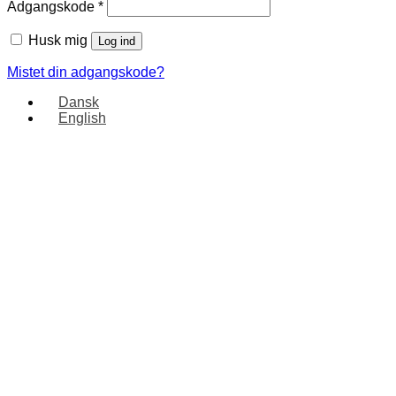
Adgangskode
*
Husk mig
Log ind
Mistet din adgangskode?
Dansk
English