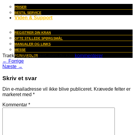
PRISER
BESTIL SERVICE
Viden & Support
REGISTRER DIN KRAN
OFTE STILLEDE SPØRGSMÅL
MANUALER OG LINKS
MESSE
Trackbacks er lukket, men du kan
kommenterer
.
FORHANDLER
←
Forrige
Næste
→
Skriv et svar
Din e-mailadresse vil ikke blive publiceret.
Krævede felter er
markeret med
*
Kommentar
*