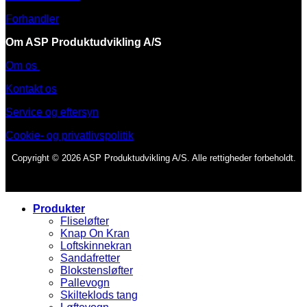
Forhandler
Om ASP Produktudvikling A/S
Om os
Kontakt os
Service og eftersyn
Cookie- og privatlivspolitik
Copyright © 2026 ASP Produktudvikling A/S. Alle rettigheder forbeholdt.
Produkter
Fliseløfter
Knap On Kran
Loftskinnekran
Sandafretter
Blokstensløfter
Pallevogn
Skilteklods tang