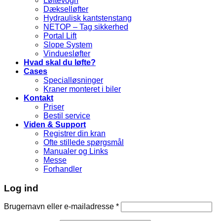
Løftevogn
Dækselløfter
Hydraulisk kantstenstang
NETOP – Tag sikkerhed
Portal Lift
Slope System
Vinduesløfter
Hvad skal du løfte?
Cases
Specialløsninger
Kraner monteret i biler
Kontakt
Priser
Bestil service
Viden & Support
Registrer din kran
Ofte stillede spørgsmål
Manualer og Links
Messe
Forhandler
Log ind
Brugernavn eller e-mailadresse
*