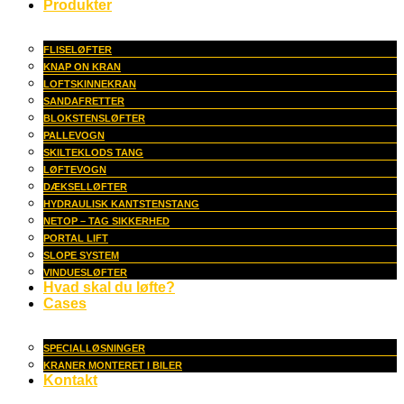
Produkter
FLISELØFTER
KNAP ON KRAN
LOFTSKINNEKRAN
SANDAFRETTER
BLOKSTENSLØFTER
PALLEVOGN
SKILTEKLODS TANG
LØFTEVOGN
DÆKSELLØFTER
HYDRAULISK KANTSTENSTANG
NETOP – TAG SIKKERHED
PORTAL LIFT
SLOPE SYSTEM
VINDUESLØFTER
Hvad skal du løfte?
Cases
SPECIALLØSNINGER
KRANER MONTERET I BILER
Kontakt