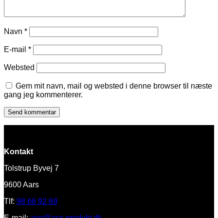
Navn
*
E-mail
*
Websted
Gem mit navn, mail og websted i denne browser til næste
gang jeg kommenterer.
Kontakt
Tolstrup Byvej 7
9600 Aars
Tlf:
98 66 92 69
E-mail:
asp@asp-produkt.dk