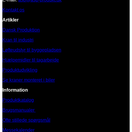
Kontakt os
Artikler
Dansk Produktion
Kran til industri
Løfteudstyr til byggepladsen
Hjælpemidler til tagarbejde
Produktudvikling
Se kraner monteret i biler
Information
Produktkatalog
Brugsmanualer
Ofte stillede spørgsmål
Messekalender