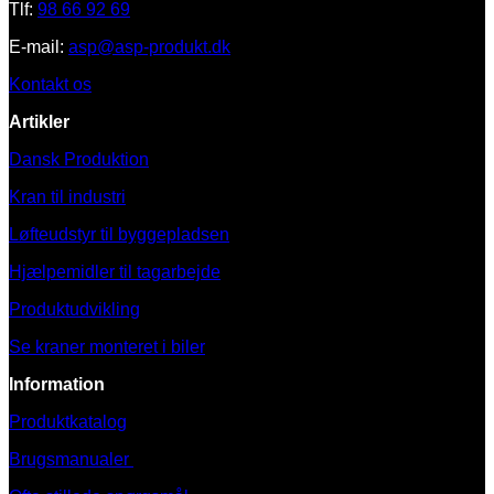
Tlf:
98 66 92 69
E-mail:
asp@asp-produkt.dk
Kontakt os
Artikler
Dansk Produktion
Kran til industri
Løfteudstyr til byggepladsen
Hjælpemidler til tagarbejde
Produktudvikling
Se kraner monteret i biler
Information
Produktkatalog
Brugsmanualer