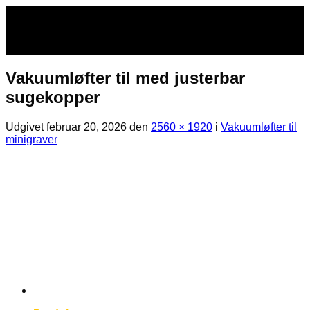
Fortsæt
til
indhold
Vakuumløfter til med justerbar
sugekopper
Udgivet
februar 20, 2026
den
2560 × 1920
i
Vakuumløfter til
minigraver