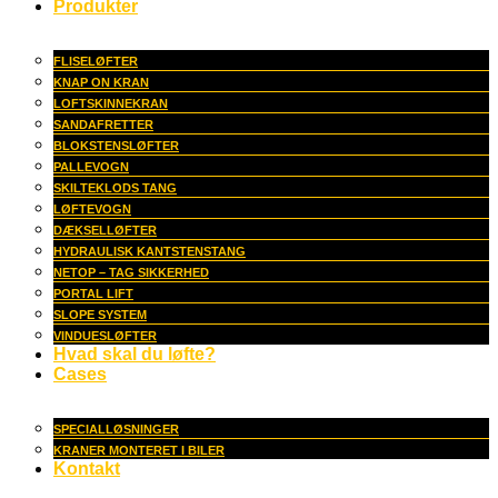
Produkter
FLISELØFTER
KNAP ON KRAN
LOFTSKINNEKRAN
SANDAFRETTER
BLOKSTENSLØFTER
PALLEVOGN
SKILTEKLODS TANG
LØFTEVOGN
DÆKSELLØFTER
HYDRAULISK KANTSTENSTANG
NETOP – TAG SIKKERHED
PORTAL LIFT
SLOPE SYSTEM
VINDUESLØFTER
Hvad skal du løfte?
Cases
SPECIALLØSNINGER
KRANER MONTERET I BILER
Kontakt