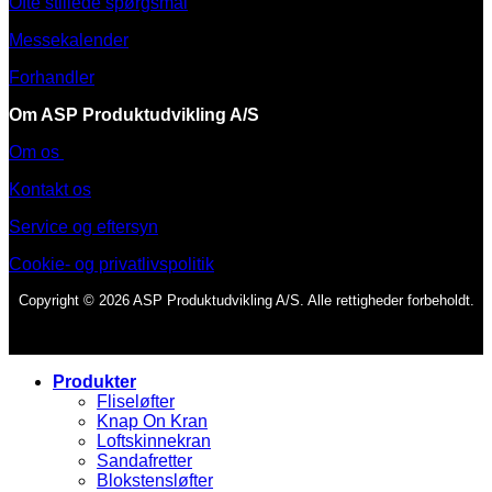
Ofte stillede spørgsmål
Messekalender
Forhandler
Om ASP Produktudvikling A/S
Om os
Kontakt os
Service og eftersyn
Cookie- og privatlivspolitik
Copyright © 2026 ASP Produktudvikling A/S. Alle rettigheder forbeholdt.
Produkter
Fliseløfter
Knap On Kran
Loftskinnekran
Sandafretter
Blokstensløfter