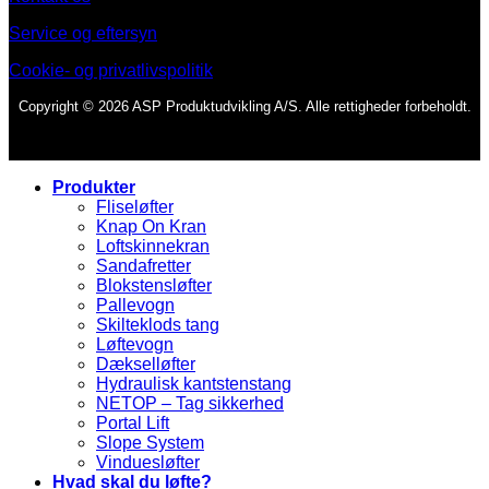
Service og eftersyn
Cookie- og privatlivspolitik
Copyright © 2026 ASP Produktudvikling A/S. Alle rettigheder forbeholdt.
Produkter
Fliseløfter
Knap On Kran
Loftskinnekran
Sandafretter
Blokstensløfter
Pallevogn
Skilteklods tang
Løftevogn
Dækselløfter
Hydraulisk kantstenstang
NETOP – Tag sikkerhed
Portal Lift
Slope System
Vinduesløfter
Hvad skal du løfte?