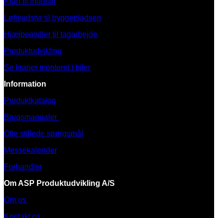
Kran til industri
Løfteudstyr til byggepladsen
Hjælpemidler til tagarbejde
Produktudvikling
Se kraner monteret i biler
Information
Produktkatalog
Brugsmanualer
Ofte stillede spørgsmål
Messekalender
Forhandler
Om ASP Produktudvikling A/S
Om os
Kontakt os