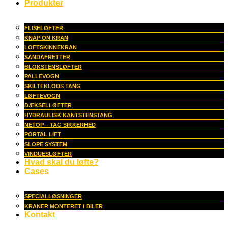
Produkter
FLISELØFTER
KNAP ON KRAN
LOFTSKINNEKRAN
SANDAFRETTER
BLOKSTENSLØFTER
PALLEVOGN
SKILTEKLODS TANG
LØFTEVOGN
DÆKSELLØFTER
HYDRAULISK KANTSTENSTANG
NETOP – TAG SIKKERHED
PORTAL LIFT
SLOPE SYSTEM
VINDUESLØFTER
Hvad skal du løfte?
Cases
SPECIALLØSNINGER
KRANER MONTERET I BILER
Kontakt