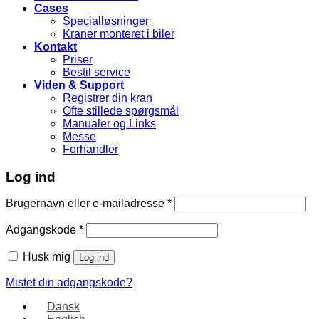
Cases
Specialløsninger
Kraner monteret i biler
Kontakt
Priser
Bestil service
Viden & Support
Registrer din kran
Ofte stillede spørgsmål
Manualer og Links
Messe
Forhandler
Log ind
Brugernavn eller e-mailadresse
*
Adgangskode
*
Husk mig
Log ind
Mistet din adgangskode?
Dansk