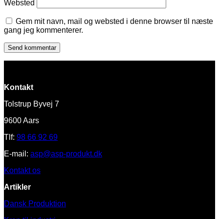
Websted
Gem mit navn, mail og websted i denne browser til næste
gang jeg kommenterer.
Kontakt
Tolstrup Byvej 7
9600 Aars
Tlf:
98 66 92 69
E-mail:
asp@asp-produkt.dk
Kontakt os
Artikler
Dansk Produktion