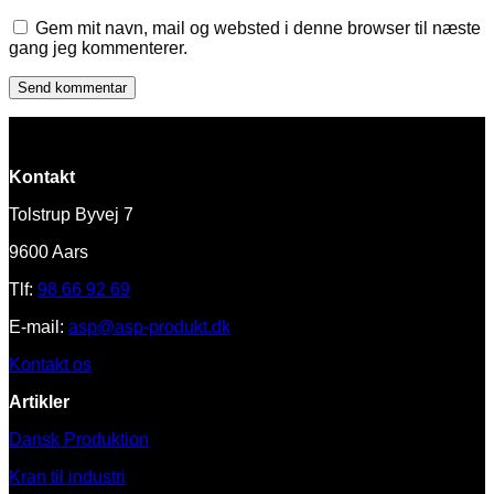
Gem mit navn, mail og websted i denne browser til næste
gang jeg kommenterer.
Kontakt
Tolstrup Byvej 7
9600 Aars
Tlf:
98 66 92 69
E-mail:
asp@asp-produkt.dk
Kontakt os
Artikler
Dansk Produktion
Kran til industri