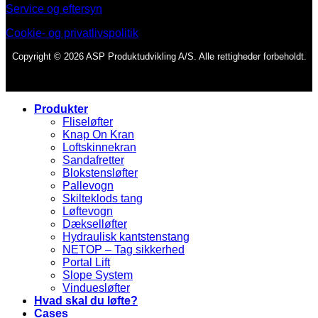
Service og eftersyn
Cookie- og privatlivspolitik
Copyright © 2026 ASP Produktudvikling A/S. Alle rettigheder forbeholdt.
Produkter
Fliseløfter
Knap On Kran
Loftskinnekran
Sandafretter
Blokstensløfter
Pallevogn
Skilteklods tang
Løftevogn
Dækselløfter
Hydraulisk kantstenstang
NETOP – Tag sikkerhed
Portal Lift
Slope System
Vinduesløfter
Hvad skal du løfte?
Cases