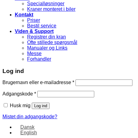
Specialløsninger
Kraner monteret i biler
Kontakt
Priser
Bestil service
Viden & Support
Registrer din kran
Ofte stillede spørgsmål
Manualer og Links
Messe
Forhandler
Log ind
Brugernavn eller e-mailadresse
*
Adgangskode
*
Husk mig
Log ind
Mistet din adgangskode?
Dansk
English