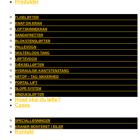
Produkter
FLISELØFTER
KNAP ON KRAN
LOFTSKINNEKRAN
SANDAFRETTER
BLOKSTENSLØFTER
PALLEVOGN
SKILTEKLODS TANG
LØFTEVOGN
DÆKSELLØFTER
HYDRAULISK KANTSTENSTANG
NETOP – TAG SIKKERHED
PORTAL LIFT
SLOPE SYSTEM
VINDUESLØFTER
Hvad skal du løfte?
Cases
SPECIALLØSNINGER
KRANER MONTERET I BILER
Kontakt