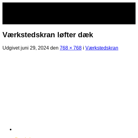
Fortsæt
til
indhold
Værkstedskran løfter dæk
Udgivet
juni 29, 2024
den
768 × 768
i
Værkstedskran