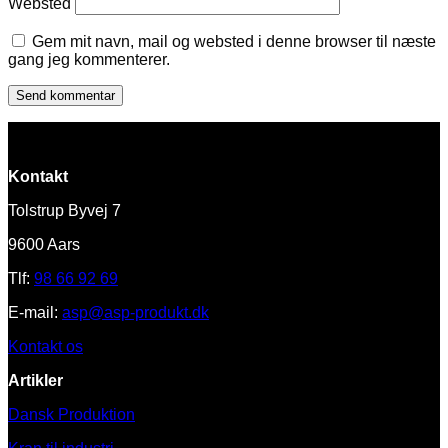
Websted
Gem mit navn, mail og websted i denne browser til næste
gang jeg kommenterer.
Kontakt
Tolstrup Byvej 7
9600 Aars
Tlf:
98 66 92 69
E-mail:
asp@asp-produkt.dk
Kontakt os
Artikler
Dansk Produktion