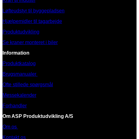
Kran til industri
Løfteudstyr til byggepladsen
Hjælpemidler til tagarbejde
Produktudvikling
Se kraner monteret i biler
Information
Produktkatalog
Brugsmanualer
Ofte stillede spørgsmål
Messekalender
Forhandler
Om ASP Produktudvikling A/S
Om os
Kontakt os