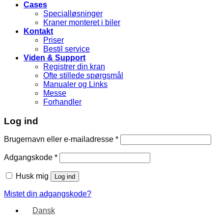
Cases
Specialløsninger
Kraner monteret i biler
Kontakt
Priser
Bestil service
Viden & Support
Registrer din kran
Ofte stillede spørgsmål
Manualer og Links
Messe
Forhandler
Log ind
Brugernavn eller e-mailadresse
*
Adgangskode
*
Husk mig
Log ind
Mistet din adgangskode?
Dansk