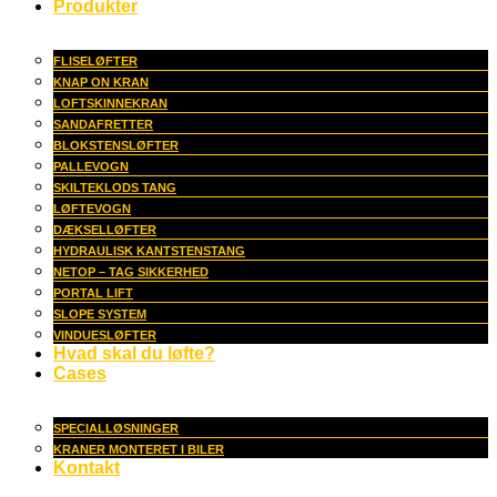
Produkter
FLISELØFTER
KNAP ON KRAN
LOFTSKINNEKRAN
SANDAFRETTER
BLOKSTENSLØFTER
PALLEVOGN
SKILTEKLODS TANG
LØFTEVOGN
DÆKSELLØFTER
HYDRAULISK KANTSTENSTANG
NETOP – TAG SIKKERHED
PORTAL LIFT
SLOPE SYSTEM
VINDUESLØFTER
Hvad skal du løfte?
Cases
SPECIALLØSNINGER
KRANER MONTERET I BILER
Kontakt