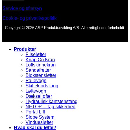
Service og eftersyn
Cookie- og privatlivspolitik
Copyright © 2026 ASP Produktudvikling A/S. Alle rettigheder forbeholdt.
Produkter
Fliseløfter
Knap On Kran
Loftskinnekran
Sandafretter
Blokstensløfter
Pallevogn
Skilteklods tang
Løftevogn
Dækselløfter
Hydraulisk kantstenstang
NETOP – Tag sikkerhed
Portal Lift
Slope System
Vinduesløfter
Hvad skal du løfte?