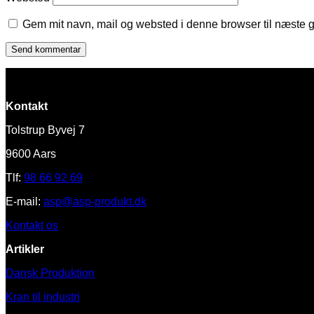
Gem mit navn, mail og websted i denne browser til næste 
Kontakt
Tolstrup Byvej 7
9600 Aars
Tlf:
98 66 92 69
E-mail:
asp@asp-produkt.dk
Kontakt os
Artikler
Dansk Produktion
Kran til industri