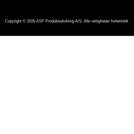
Copyright © 2026 ASP Produktudvikling A/S. Alle rettigheder forbeholdt.