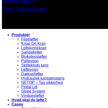
Service og eftersyn
Cookie- og privatlivspolitik
Produkter
Fliseløfter
Knap On Kran
Loftskinnekran
Sandafretter
Blokstensløfter
Pallevogn
Skilteklods tang
Løftevogn
Dækselløfter
Hydraulisk kantstenstang
NETOP – Tag sikkerhed
Portal Lift
Slope System
Vinduesløfter
Hvad skal du løfte?
Cases