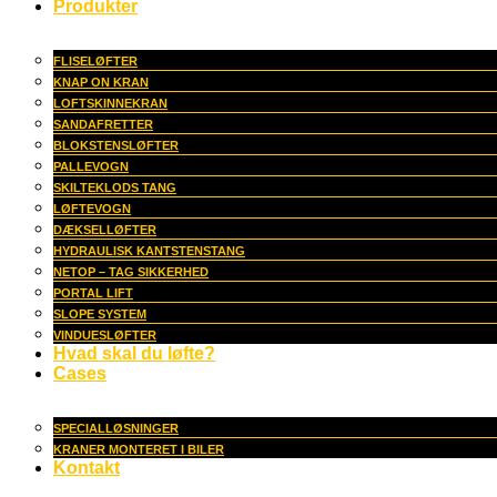
Produkter
FLISELØFTER
KNAP ON KRAN
LOFTSKINNEKRAN
SANDAFRETTER
BLOKSTENSLØFTER
PALLEVOGN
SKILTEKLODS TANG
LØFTEVOGN
DÆKSELLØFTER
HYDRAULISK KANTSTENSTANG
NETOP – TAG SIKKERHED
PORTAL LIFT
SLOPE SYSTEM
VINDUESLØFTER
Hvad skal du løfte?
Cases
SPECIALLØSNINGER
KRANER MONTERET I BILER
Kontakt