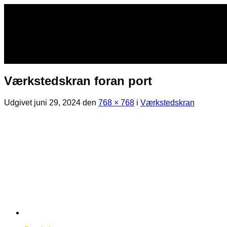
Fortsæt
til
indhold
Værkstedskran foran port
Udgivet
juni 29, 2024
den
768 × 768
i
Værkstedskran