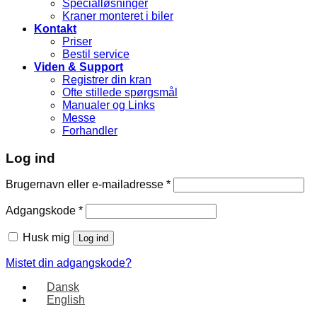
Specialløsninger
Kraner monteret i biler
Kontakt
Priser
Bestil service
Viden & Support
Registrer din kran
Ofte stillede spørgsmål
Manualer og Links
Messe
Forhandler
Log ind
Brugernavn eller e-mailadresse
*
Adgangskode
*
Husk mig
Log ind
Mistet din adgangskode?
Dansk
English