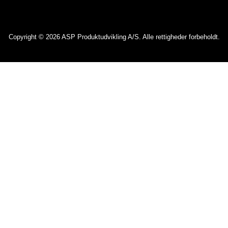
Copyright © 2026 ASP Produktudvikling A/S. Alle rettigheder forbeholdt.