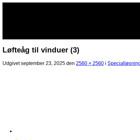
Fortsæt
til
indhold
Løfteåg til vinduer (3)
Udgivet
september 23, 2025
den
2560 × 2560
i
Specialløsnin