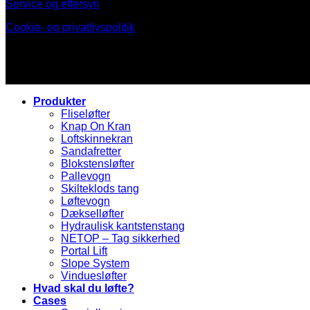
Service og eftersyn
Cookie- og privatlivspolitik
Produkter
Fliseløfter
Knap On Kran
Loftskinnekran
Sandafretter
Blokstensløfter
Pallevogn
Skilteklods tang
Løftevogn
Dækselløfter
Hydraulisk kantstenstang
NETOP – Tag sikkerhed
Portal Lift
Slope System
Vinduesløfter
Hvad skal du løfte?
Cases