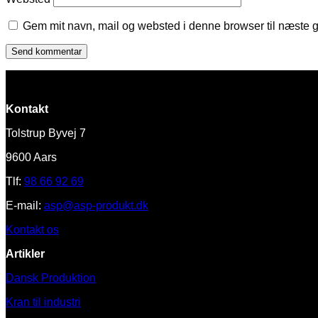
Gem mit navn, mail og websted i denne browser til næste 
Kontakt
Tolstrup Byvej 7
9600 Aars
Tlf:
98 66 92 69
E-mail:
asp@asp-produkt.dk
Kontakt os
Artikler
Dansk Produktion
Kran til industri