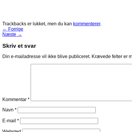
Trackbacks er lukket, men du kan
kommenterer
.
←
Forrige
Næste
→
Skriv et svar
Din e-mailadresse vil ikke blive publiceret.
Krævede felter er 
Kommentar
*
Navn
*
E-mail
*
Websted