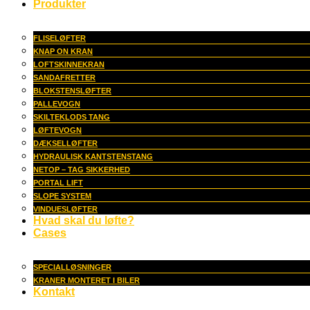
Produkter
FLISELØFTER
KNAP ON KRAN
LOFTSKINNEKRAN
SANDAFRETTER
BLOKSTENSLØFTER
PALLEVOGN
SKILTEKLODS TANG
LØFTEVOGN
DÆKSELLØFTER
HYDRAULISK KANTSTENSTANG
NETOP – TAG SIKKERHED
PORTAL LIFT
SLOPE SYSTEM
VINDUESLØFTER
Hvad skal du løfte?
Cases
SPECIALLØSNINGER
KRANER MONTERET I BILER
Kontakt