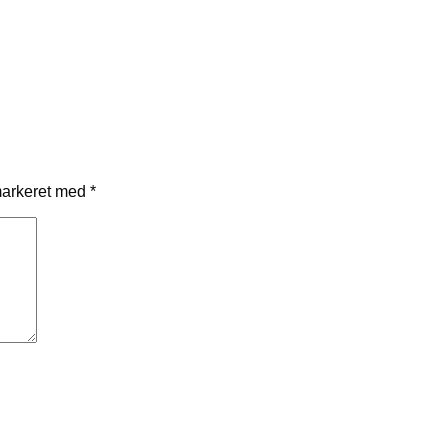
markeret med
*