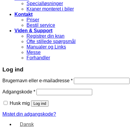
Specialløsninger
Kraner monteret i biler
Kontakt
Priser
Bestil service
Viden & Support
Registrer din kran
Ofte stillede spørgsmål
Manualer og Links
Messe
Forhandler
Log ind
Brugernavn eller e-mailadresse
*
Adgangskode
*
Husk mig
Log ind
Mistet din adgangskode?
Dansk