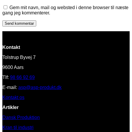
Gem mit navn, mail og websted i denne browser til næste
gang jeg kommenterer.
Kontakt
Tolstrup Byvej 7
9600 Aars
Tlf:
98 66 92 69
E-mail:
asp@asp-produkt.dk
Kontakt os
Artikler
Dansk Produktion
Kran til industri