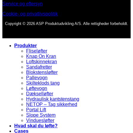
Service og eftersyn
Cookie- og privatlivspolitik
Copyright © 2026 ASP Produktudvikling A/S. Alle rettigheder forbeholdt.
Produkter
Fliseløfter
Knap On Kran
Loftskinnekran
Sandafretter
Blokstensløfter
Pallevogn
Skilteklods tang
Løftevogn
Dækselløfter
Hydraulisk kantstenstang
NETOP – Tag sikkerhed
Portal Lift
Slope System
Vinduesløfter
Hvad skal du løfte?
Cases