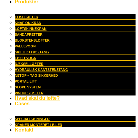
Produkter
FLISELØFTER
KNAP ON KRAN
LOFTSKINNEKRAN
SANDAFRETTER
BLOKSTENSLØFTER
PALLEVOGN
SKILTEKLODS TANG
LØFTEVOGN
DÆKSELLØFTER
HYDRAULISK KANTSTENSTANG
NETOP – TAG SIKKERHED
PORTAL LIFT
SLOPE SYSTEM
VINDUESLØFTER
Hvad skal du løfte?
Cases
SPECIALLØSNINGER
KRANER MONTERET I BILER
Kontakt