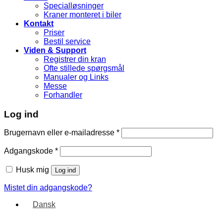
Specialløsninger
Kraner monteret i biler
Kontakt
Priser
Bestil service
Viden & Support
Registrer din kran
Ofte stillede spørgsmål
Manualer og Links
Messe
Forhandler
Log ind
Brugernavn eller e-mailadresse
*
Adgangskode
*
Husk mig
Log ind
Mistet din adgangskode?
Dansk