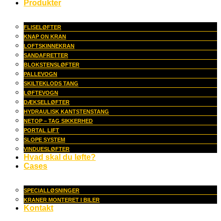
Produkter
FLISELØFTER
KNAP ON KRAN
LOFTSKINNEKRAN
SANDAFRETTER
BLOKSTENSLØFTER
PALLEVOGN
SKILTEKLODS TANG
LØFTEVOGN
DÆKSELLØFTER
HYDRAULISK KANTSTENSTANG
NETOP – TAG SIKKERHED
PORTAL LIFT
SLOPE SYSTEM
VINDUESLØFTER
Hvad skal du løfte?
Cases
SPECIALLØSNINGER
KRANER MONTERET I BILER
Kontakt