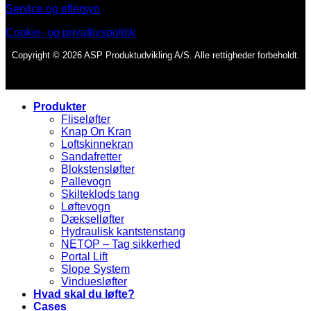
Service og eftersyn
Cookie- og privatlivspolitik
Copyright © 2026 ASP Produktudvikling A/S. Alle rettigheder forbeholdt.
Produkter
Fliseløfter
Knap On Kran
Loftskinnekran
Sandafretter
Blokstensløfter
Pallevogn
Skilteklods tang
Løftevogn
Dækselløfter
Hydraulisk kantstenstang
NETOP – Tag sikkerhed
Portal Lift
Slope System
Vinduesløfter
Hvad skal du løfte?
Cases