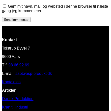
Gem mit navn, mail og websted i denne browser til næste
gang jeg kommenterer.
Kontakt
Tolstrup Byvej 7
9600 Aars
Tlf:
98 66 92 69
E-mail:
asp@asp-produkt.dk
Kontakt os
Artikler
Dansk Produktion
Kran til industri