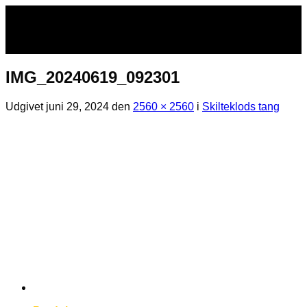
Fortsæt
til
indhold
IMG_20240619_092301
Udgivet
juni 29, 2024
den
2560 × 2560
i
Skilteklods tang