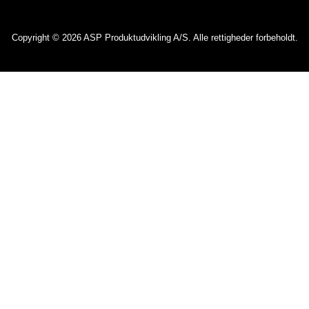
Copyright © 2026 ASP Produktudvikling A/S. Alle rettigheder forbeholdt.