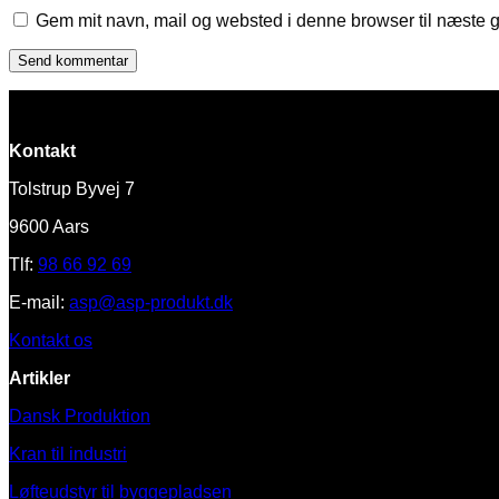
Gem mit navn, mail og websted i denne browser til næste 
Kontakt
Tolstrup Byvej 7
9600 Aars
Tlf:
98 66 92 69
E-mail:
asp@asp-produkt.dk
Kontakt os
Artikler
Dansk Produktion
Kran til industri
Løfteudstyr til byggepladsen