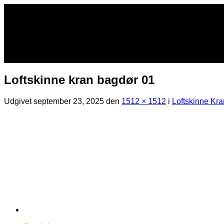
Fortsæt
til
indhold
Loftskinne kran bagdør 01
Udgivet
september 23, 2025
den
1512 × 1512
i
Loftskinne Kra