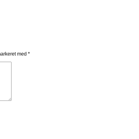
markeret med
*