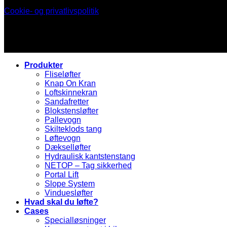
Cookie- og privatlivspolitik
Produkter
Fliseløfter
Knap On Kran
Loftskinnekran
Sandafretter
Blokstensløfter
Pallevogn
Skilteklods tang
Løftevogn
Dækselløfter
Hydraulisk kantstenstang
NETOP – Tag sikkerhed
Portal Lift
Slope System
Vinduesløfter
Hvad skal du løfte?
Cases
Specialløsninger