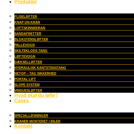
Produkter
FLISELØFTER
KNAP ON KRAN
LOFTSKINNEKRAN
SANDAFRETTER
BLOKSTENSLØFTER
PALLEVOGN
SKILTEKLODS TANG
LØFTEVOGN
DÆKSELLØFTER
HYDRAULISK KANTSTENSTANG
NETOP – TAG SIKKERHED
PORTAL LIFT
SLOPE SYSTEM
VINDUESLØFTER
Hvad skal du løfte?
Cases
SPECIALLØSNINGER
KRANER MONTERET I BILER
Kontakt