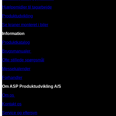
Hjælpemidler til tagarbejde
Produktudvikling
Se kraner monteret i biler
Information
Produktkatalog
Brugsmanualer
Ofte stillede spørgsmål
Messekalender
Forhandler
Om ASP Produktudvikling A/S
Om os
Kontakt os
Service og eftersyn