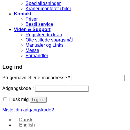
Specialløsninger
Kraner monteret i biler
Kontakt
Priser
Bestil service
Viden & Support
Registrer din kran
Ofte stillede spørgsmål
Manualer og Links
Messe
Forhandler
Log ind
Brugernavn eller e-mailadresse
*
Adgangskode
*
Husk mig
Log ind
Mistet din adgangskode?
Dansk
English