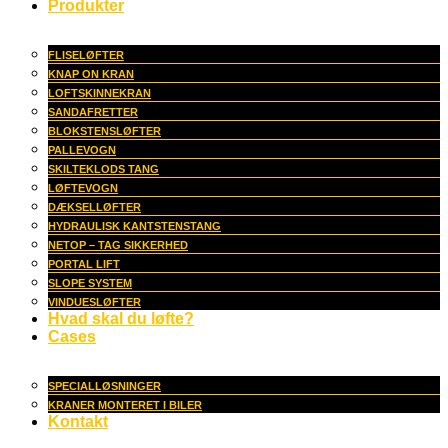
Produkter
FLISELØFTER
KNAP ON KRAN
LOFTSKINNEKRAN
SANDAFRETTER
BLOKSTENSLØFTER
PALLEVOGN
SKILTEKLODS TANG
LØFTEVOGN
DÆKSELLØFTER
HYDRAULISK KANTSTENSTANG
NETOP – TAG SIKKERHED
PORTAL LIFT
SLOPE SYSTEM
VINDUESLØFTER
Hvad skal du løfte?
Cases
SPECIALLØSNINGER
KRANER MONTERET I BILER
Kontakt