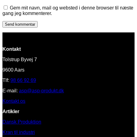
Gem mit navn, mail og websted i denne browser til næste
gang jeg kommenterer.
Kontakt
Tolstrup Byvej 7
9600 Aars
Tlf:
98 66 92 69
E-mail:
asp@asp-produkt.dk
Kontakt os
Artikler
Dansk Produktion
Kran til industri