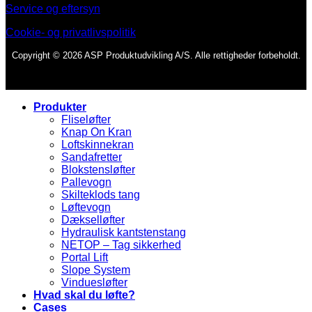
Service og eftersyn
Cookie- og privatlivspolitik
Copyright © 2026 ASP Produktudvikling A/S. Alle rettigheder forbeholdt.
Produkter
Fliseløfter
Knap On Kran
Loftskinnekran
Sandafretter
Blokstensløfter
Pallevogn
Skilteklods tang
Løftevogn
Dækselløfter
Hydraulisk kantstenstang
NETOP – Tag sikkerhed
Portal Lift
Slope System
Vinduesløfter
Hvad skal du løfte?
Cases