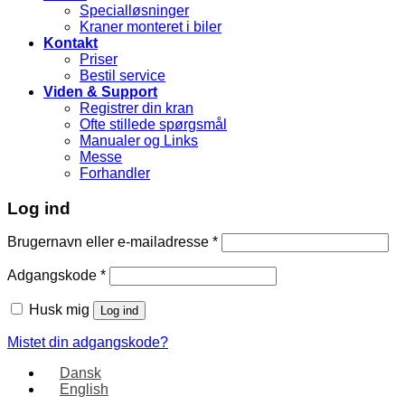
Specialløsninger
Kraner monteret i biler
Kontakt
Priser
Bestil service
Viden & Support
Registrer din kran
Ofte stillede spørgsmål
Manualer og Links
Messe
Forhandler
Log ind
Brugernavn eller e-mailadresse
*
Adgangskode
*
Husk mig
Log ind
Mistet din adgangskode?
Dansk
English