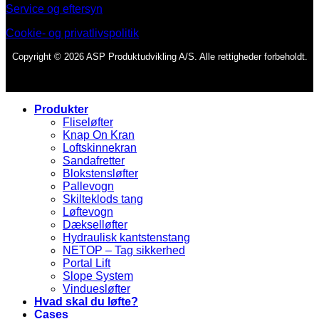
Service og eftersyn
Cookie- og privatlivspolitik
Copyright © 2026 ASP Produktudvikling A/S. Alle rettigheder forbeholdt.
Produkter
Fliseløfter
Knap On Kran
Loftskinnekran
Sandafretter
Blokstensløfter
Pallevogn
Skilteklods tang
Løftevogn
Dækselløfter
Hydraulisk kantstenstang
NETOP – Tag sikkerhed
Portal Lift
Slope System
Vinduesløfter
Hvad skal du løfte?
Cases