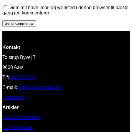
Gem mit navn, mail og websted i denne browser til næste
gang jeg kommenterer.
Kontakt
Tolstrup Byvej 7
9600 Aars
Tlf:
98 66 92 69
E-mail:
asp@asp-produkt.dk
Kontakt os
Artikler
Dansk Produktion
Kran til industri