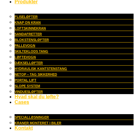
Produkter
FLISELØFTER
KNAP ON KRAN
LOFTSKINNEKRAN
SANDAFRETTER
BLOKSTENSLØFTER
PALLEVOGN
SKILTEKLODS TANG
LØFTEVOGN
DÆKSELLØFTER
HYDRAULISK KANTSTENSTANG
NETOP – TAG SIKKERHED
PORTAL LIFT
SLOPE SYSTEM
VINDUESLØFTER
Hvad skal du løfte?
Cases
SPECIALLØSNINGER
KRANER MONTERET I BILER
Kontakt