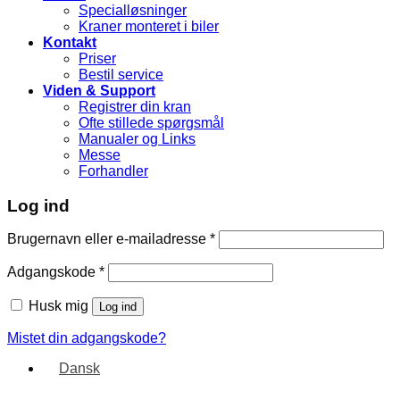
Specialløsninger
Kraner monteret i biler
Kontakt
Priser
Bestil service
Viden & Support
Registrer din kran
Ofte stillede spørgsmål
Manualer og Links
Messe
Forhandler
Log ind
Brugernavn eller e-mailadresse
*
Adgangskode
*
Husk mig
Log ind
Mistet din adgangskode?
Dansk