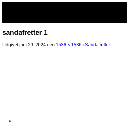
Fortsæt
til
indhold
sandafretter 1
Udgivet
juni 29, 2024
den
1536 × 1536
i
Sandafretter