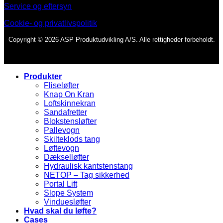
Service og eftersyn
Cookie- og privatlivspolitik
Copyright © 2026 ASP Produktudvikling A/S. Alle rettigheder forbeholdt.
Produkter
Fliseløfter
Knap On Kran
Loftskinnekran
Sandafretter
Blokstensløfter
Pallevogn
Skilteklods tang
Løftevogn
Dækselløfter
Hydraulisk kantstenstang
NETOP – Tag sikkerhed
Portal Lift
Slope System
Vinduesløfter
Hvad skal du løfte?
Cases