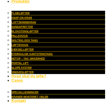
Produkter
FLISELØFTER
KNAP ON KRAN
LOFTSKINNEKRAN
SANDAFRETTER
BLOKSTENSLØFTER
PALLEVOGN
SKILTEKLODS TANG
LØFTEVOGN
DÆKSELLØFTER
HYDRAULISK KANTSTENSTANG
NETOP – TAG SIKKERHED
PORTAL LIFT
SLOPE SYSTEM
VINDUESLØFTER
Hvad skal du løfte?
Cases
SPECIALLØSNINGER
KRANER MONTERET I BILER
Kontakt