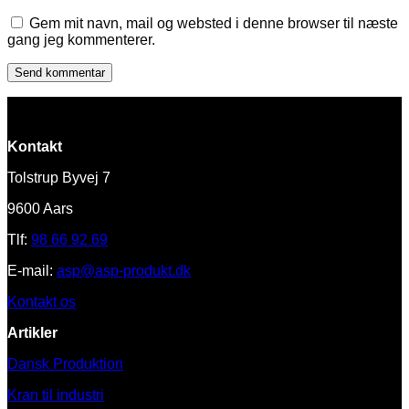
Gem mit navn, mail og websted i denne browser til næste
gang jeg kommenterer.
Kontakt
Tolstrup Byvej 7
9600 Aars
Tlf:
98 66 92 69
E-mail:
asp@asp-produkt.dk
Kontakt os
Artikler
Dansk Produktion
Kran til industri