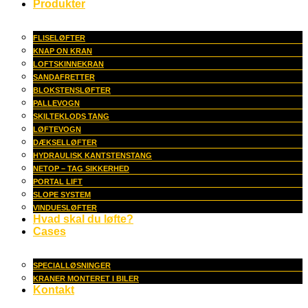
Produkter
FLISELØFTER
KNAP ON KRAN
LOFTSKINNEKRAN
SANDAFRETTER
BLOKSTENSLØFTER
PALLEVOGN
SKILTEKLODS TANG
LØFTEVOGN
DÆKSELLØFTER
HYDRAULISK KANTSTENSTANG
NETOP – TAG SIKKERHED
PORTAL LIFT
SLOPE SYSTEM
VINDUESLØFTER
Hvad skal du løfte?
Cases
SPECIALLØSNINGER
KRANER MONTERET I BILER
Kontakt