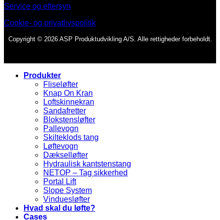
Service og eftersyn
Cookie- og privatlivspolitik
Copyright © 2026 ASP Produktudvikling A/S. Alle rettigheder forbeholdt.
Produkter
Fliseløfter
Knap On Kran
Loftskinnekran
Sandafretter
Blokstensløfter
Pallevogn
Skilteklods tang
Løftevogn
Dækselløfter
Hydraulisk kantstenstang
NETOP – Tag sikkerhed
Portal Lift
Slope System
Vinduesløfter
Hvad skal du løfte?
Cases