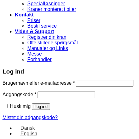
Specialløsninger
Kraner monteret i biler
Kontakt
Priser
Bestil service
Viden & Support
Registrer din kran
Ofte stillede spørgsmål
Manualer og Links
Messe
Forhandler
Log ind
Brugernavn eller e-mailadresse
*
Adgangskode
*
Husk mig
Log ind
Mistet din adgangskode?
Dansk
English