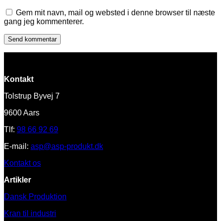
Gem mit navn, mail og websted i denne browser til næste
gang jeg kommenterer.
Kontakt
Tolstrup Byvej 7
9600 Aars
Tlf:
98 66 92 69
E-mail:
asp@asp-produkt.dk
Kontakt os
Artikler
Dansk Produktion
Kran til industri