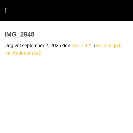
Fortsæt
til
indhold
IMG_2948
Udgivet
september 2, 2025
den
567 × 425
i
Rullevogn til
Kai Andersen A/S