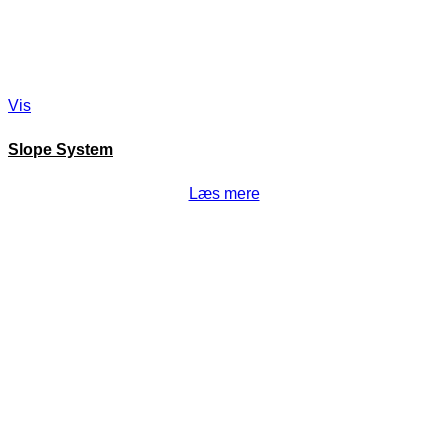
Vis
Slope System
Læs mere