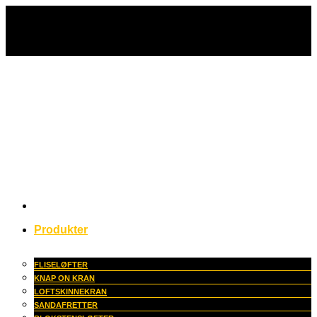
Fortsæt
til
indhold
Produkter
FLISELØFTER
KNAP ON KRAN
LOFTSKINNEKRAN
SANDAFRETTER