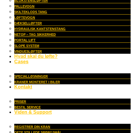
BLOKSTENSLØFTER
PALLEVOGN
SKILTEKLODS TANG
LØFTEVOGN
DÆKSELLØFTER
HYDRAULISK KANTSTENSTANG
NETOP – TAG SIKKERHED
PORTAL LIFT
SLOPE SYSTEM
VINDUESLØFTER
Hvad skal du løfte?
Cases
SPECIALLØSNINGER
KRANER MONTERET I BILER
Kontakt
PRISER
BESTIL SERVICE
Viden & Support
REGISTRER DIN KRAN
OFTE STILLEDE SPØRGSMÅL