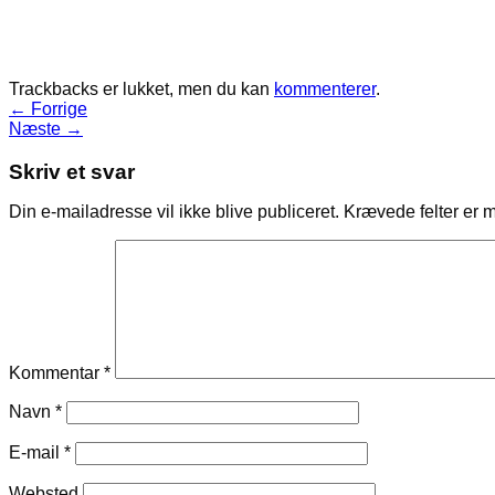
Trackbacks er lukket, men du kan
kommenterer
.
←
Forrige
Næste
→
Skriv et svar
Din e-mailadresse vil ikke blive publiceret.
Krævede felter er 
Kommentar
*
Navn
*
E-mail
*
Websted