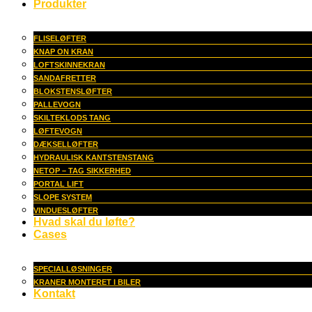
Produkter
FLISELØFTER
KNAP ON KRAN
LOFTSKINNEKRAN
SANDAFRETTER
BLOKSTENSLØFTER
PALLEVOGN
SKILTEKLODS TANG
LØFTEVOGN
DÆKSELLØFTER
HYDRAULISK KANTSTENSTANG
NETOP – TAG SIKKERHED
PORTAL LIFT
SLOPE SYSTEM
VINDUESLØFTER
Hvad skal du løfte?
Cases
SPECIALLØSNINGER
KRANER MONTERET I BILER
Kontakt