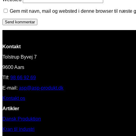
Gem mit navn, mail og websted i denne browser til næste 
Kontakt
Tolstrup Byvej 7
9600 Aars
Tlf:
98 66 92 69
E-mail:
asp@asp-produkt.dk
Kontakt os
Artikler
Dansk Produktion
Kran til industri