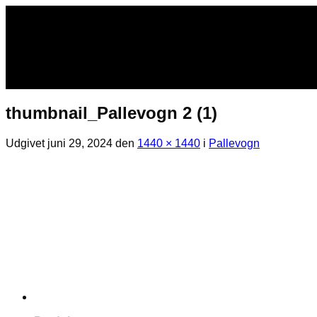
Fortsæt
til
indhold
thumbnail_Pallevogn 2 (1)
Udgivet
juni 29, 2024
den
1440 × 1440
i
Pallevogn