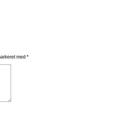
markeret med
*