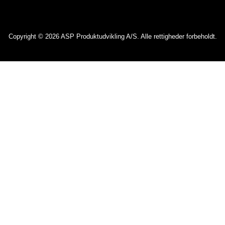
Copyright © 2026 ASP Produktudvikling A/S. Alle rettigheder forbeholdt.