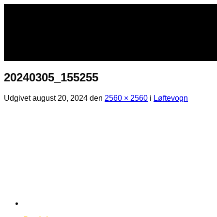
Fortsæt
til
indhold
20240305_155255
Udgivet
august 20, 2024
den
2560 × 2560
i
Løftevogn