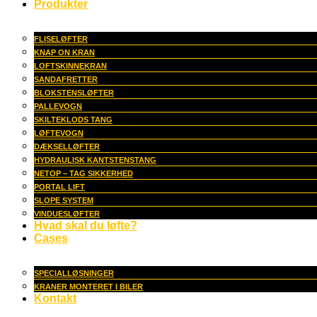
Produkter
FLISELØFTER
KNAP ON KRAN
LOFTSKINNEKRAN
SANDAFRETTER
BLOKSTENSLØFTER
PALLEVOGN
SKILTEKLODS TANG
LØFTEVOGN
DÆKSELLØFTER
HYDRAULISK KANTSTENSTANG
NETOP – TAG SIKKERHED
PORTAL LIFT
SLOPE SYSTEM
VINDUESLØFTER
Hvad skal du løfte?
Cases
SPECIALLØSNINGER
KRANER MONTERET I BILER
Kontakt