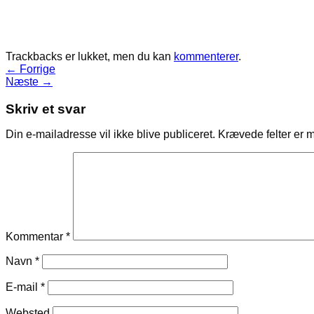
Trackbacks er lukket, men du kan
kommenterer
.
←
Forrige
Næste
→
Skriv et svar
Din e-mailadresse vil ikke blive publiceret.
Krævede felter er 
Kommentar
*
Navn
*
E-mail
*
Websted