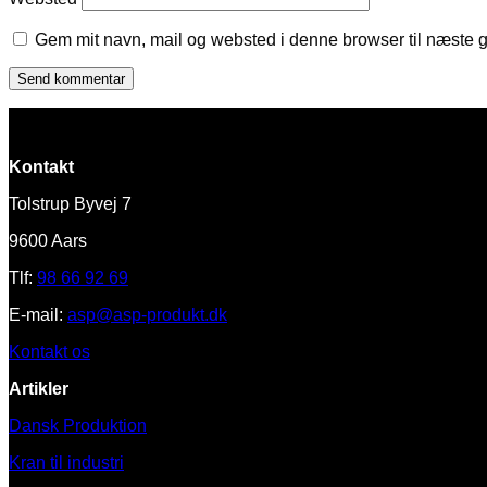
Gem mit navn, mail og websted i denne browser til næste 
Kontakt
Tolstrup Byvej 7
9600 Aars
Tlf:
98 66 92 69
E-mail:
asp@asp-produkt.dk
Kontakt os
Artikler
Dansk Produktion
Kran til industri