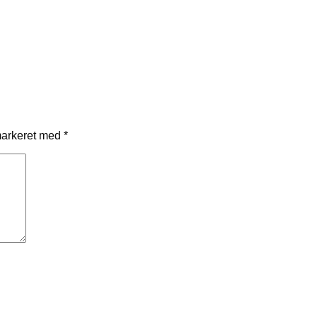
markeret med
*