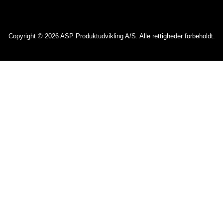
Copyright © 2026 ASP Produktudvikling A/S. Alle rettigheder forbeholdt.