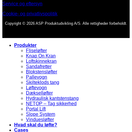
Service og eftersyn
Cookie- og privatlivspolitik
Copyright © 2026 ASP Produktudvikling A/S. Alle rettigheder forbeholdt.
Produkter
Fliseløfter
Knap On Kran
Loftskinnekran
Sandafretter
Blokstensløfter
Pallevogn
Skilteklods tang
Løftevogn
Dækselløfter
Hydraulisk kantstenstang
NETOP – Tag sikkerhed
Portal Lift
Slope System
Vinduesløfter
Hvad skal du løfte?
Cases