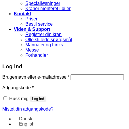
Specialløsninger
Kraner monteret i biler
Kontakt
Priser
Bestil service
Viden & Support
Registrer din kran
Ofte stillede spørgsmål
Manualer og Links
Messe
Forhandler
Log ind
Brugernavn eller e-mailadresse
*
Adgangskode
*
Husk mig
Log ind
Mistet din adgangskode?
Dansk
English