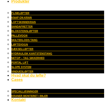
Produkter
FLISELØFTER
KNAP ON KRAN
LOFTSKINNEKRAN
SANDAFRETTER
BLOKSTENSLØFTER
PALLEVOGN
SKILTEKLODS TANG
LØFTEVOGN
DÆKSELLØFTER
HYDRAULISK KANTSTENSTANG
NETOP – TAG SIKKERHED
PORTAL LIFT
SLOPE SYSTEM
VINDUESLØFTER
Hvad skal du løfte?
Cases
SPECIALLØSNINGER
KRANER MONTERET I BILER
Kontakt