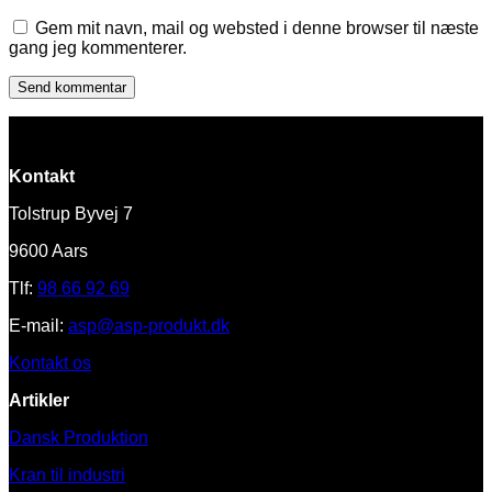
Gem mit navn, mail og websted i denne browser til næste
gang jeg kommenterer.
Kontakt
Tolstrup Byvej 7
9600 Aars
Tlf:
98 66 92 69
E-mail:
asp@asp-produkt.dk
Kontakt os
Artikler
Dansk Produktion
Kran til industri