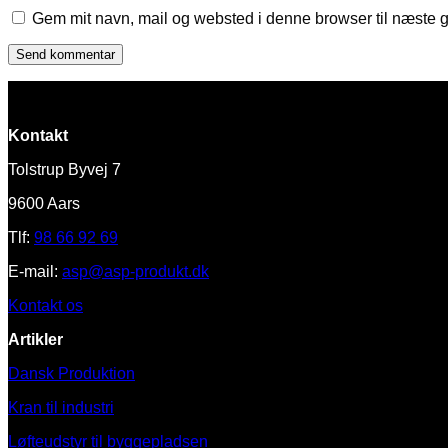
Gem mit navn, mail og websted i denne browser til næste 
Kontakt
Tolstrup Byvej 7
9600 Aars
Tlf:
98 66 92 69
E-mail:
asp@asp-produkt.dk
Kontakt os
Artikler
Dansk Produktion
Kran til industri
Løfteudstyr til byggepladsen