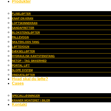
Produkter
FLISELØFTER
KNAP ON KRAN
LOFTSKINNEKRAN
SANDAFRETTER
BLOKSTENSLØFTER
PALLEVOGN
SKILTEKLODS TANG
LØFTEVOGN
DÆKSELLØFTER
HYDRAULISK KANTSTENSTANG
NETOP – TAG SIKKERHED
PORTAL LIFT
SLOPE SYSTEM
VINDUESLØFTER
Hvad skal du løfte?
Cases
SPECIALLØSNINGER
KRANER MONTERET I BILER
Kontakt