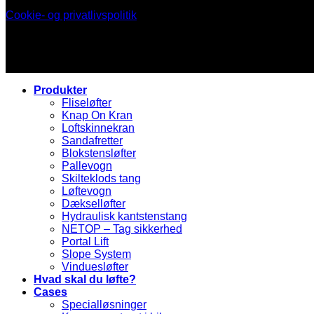
Cookie- og privatlivspolitik
Produkter
Fliseløfter
Knap On Kran
Loftskinnekran
Sandafretter
Blokstensløfter
Pallevogn
Skilteklods tang
Løftevogn
Dækselløfter
Hydraulisk kantstenstang
NETOP – Tag sikkerhed
Portal Lift
Slope System
Vinduesløfter
Hvad skal du løfte?
Cases
Specialløsninger