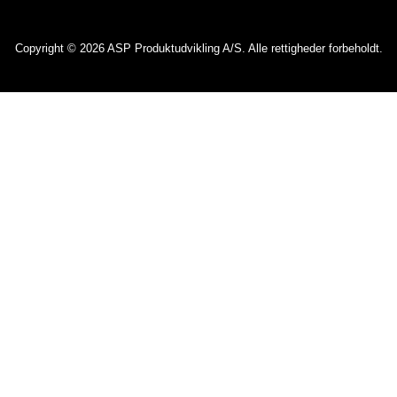
Copyright © 2026 ASP Produktudvikling A/S. Alle rettigheder forbeholdt.