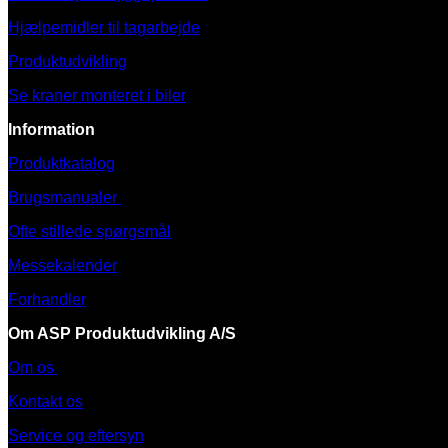
Hjælpemidler til tagarbejde
Produktudvikling
Se kraner monteret i biler
Information
Produktkatalog
Brugsmanualer
Ofte stillede spørgsmål
Messekalender
Forhandler
Om ASP Produktudvikling A/S
Om os
Kontakt os
Service og eftersyn