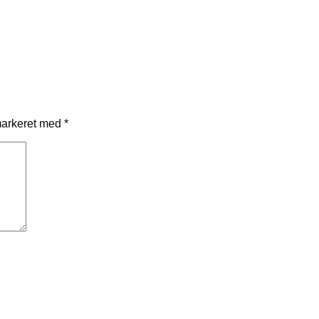
markeret med
*