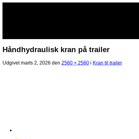
Fortsæt
til
indhold
Håndhydraulisk kran på trailer
Udgivet
marts 2, 2026
den
2560 × 2560
i
Kran til trailer