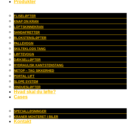
Produkter
FLISELØFTER
KNAP ON KRAN
LOFTSKINNEKRAN
SANDAFRETTER
BLOKSTENSLØFTER
PALLEVOGN
SKILTEKLODS TANG
LØFTEVOGN
DÆKSELLØFTER
HYDRAULISK KANTSTENSTANG
NETOP – TAG SIKKERHED
PORTAL LIFT
SLOPE SYSTEM
VINDUESLØFTER
Hvad skal du løfte?
Cases
SPECIALLØSNINGER
KRANER MONTERET I BILER
Kontakt