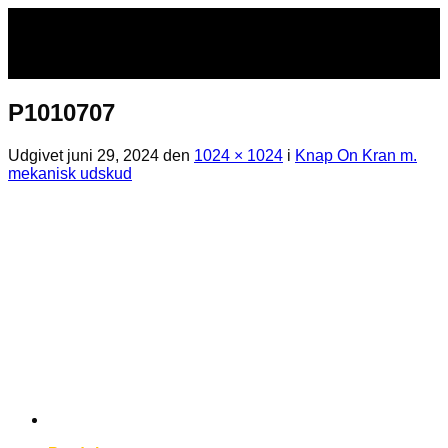
Fortsæt
til
indhold
P1010707
Udgivet
juni 29, 2024
den
1024 × 1024
i
Knap On Kran m.
mekanisk udskud