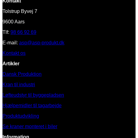
Kontakt
Tolstrup Byvej 7
9600 Aars
Tlf:
98 66 92 69
E-mail:
asp@asp-produkt.dk
Kontakt os
Artikler
Dansk Produktion
Kran til industri
Løfteudstyr til byggepladsen
Hjælpemidler til tagarbejde
Produktudvikling
Se kraner monteret i biler
Information