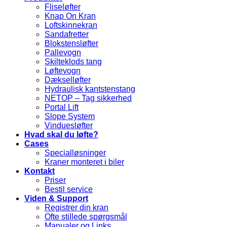
Fliseløfter
Knap On Kran
Loftskinnekran
Sandafretter
Blokstensløfter
Pallevogn
Skilteklods tang
Løftevogn
Dækselløfter
Hydraulisk kantstenstang
NETOP – Tag sikkerhed
Portal Lift
Slope System
Vinduesløfter
Hvad skal du løfte?
Cases
Specialløsninger
Kraner monteret i biler
Kontakt
Priser
Bestil service
Viden & Support
Registrer din kran
Ofte stillede spørgsmål
Manualer og Links