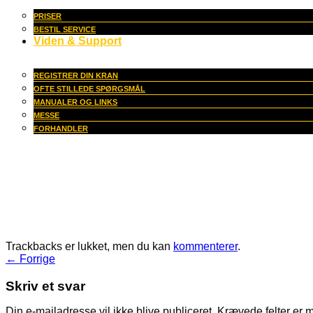
PRISER
BESTIL SERVICE
Viden & Support
REGISTRER DIN KRAN
OFTE STILLEDE SPØRGSMÅL
MANUALER OG LINKS
MESSE
FORHANDLER
Trackbacks er lukket, men du kan
kommenterer
.
←
Forrige
Skriv et svar
Din e-mailadresse vil ikke blive publiceret.
Krævede felter er 