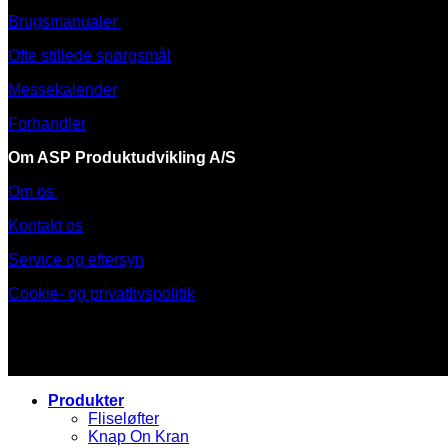
Brugsmanualer
Ofte stillede spørgsmål
Messekalender
Forhandler
Om ASP Produktudvikling A/S
Om os
Kontakt os
Service og eftersyn
Cookie- og privatlivspolitik
Produkter
Fliseløfter
Knap On Kran