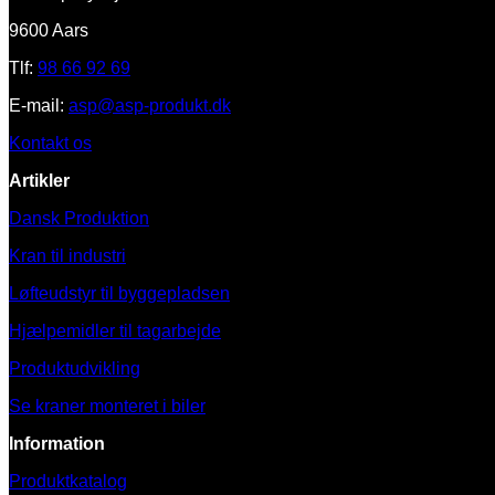
9600 Aars
Tlf:
98 66 92 69
E-mail:
asp@asp-produkt.dk
Kontakt os
Artikler
Dansk Produktion
Kran til industri
Løfteudstyr til byggepladsen
Hjælpemidler til tagarbejde
Produktudvikling
Se kraner monteret i biler
Information
Produktkatalog