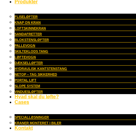
Produkter
FLISELØFTER
KNAP ON KRAN
LOFTSKINNEKRAN
SANDAFRETTER
BLOKSTENSLØFTER
PALLEVOGN
SKILTEKLODS TANG
LØFTEVOGN
DÆKSELLØFTER
HYDRAULISK KANTSTENSTANG
NETOP – TAG SIKKERHED
PORTAL LIFT
SLOPE SYSTEM
VINDUESLØFTER
Hvad skal du løfte?
Cases
SPECIALLØSNINGER
KRANER MONTERET I BILER
Kontakt