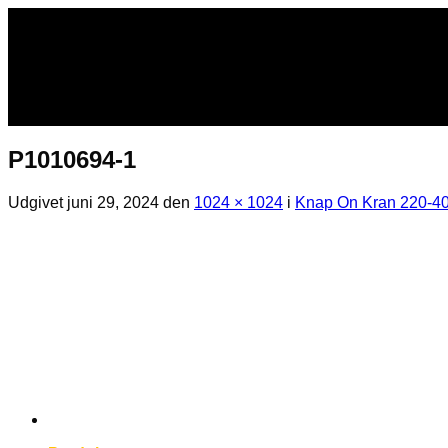
Fortsæt
til
indhold
P1010694-1
Udgivet
juni 29, 2024
den
1024 × 1024
i
Knap On Kran 220-40