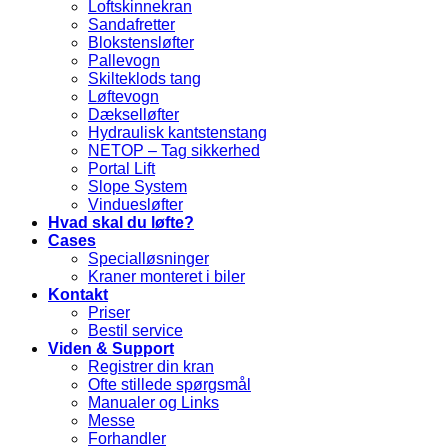
Loftskinnekran
Sandafretter
Blokstensløfter
Pallevogn
Skilteklods tang
Løftevogn
Dækselløfter
Hydraulisk kantstenstang
NETOP – Tag sikkerhed
Portal Lift
Slope System
Vinduesløfter
Hvad skal du løfte?
Cases
Specialløsninger
Kraner monteret i biler
Kontakt
Priser
Bestil service
Viden & Support
Registrer din kran
Ofte stillede spørgsmål
Manualer og Links
Messe
Forhandler