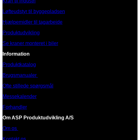
Kran til industri
Løfteudstyr til byggepladsen
Hjælpemidler til tagarbejde
Produktudvikling
Se kraner monteret i biler
Information
Produktkatalog
Brugsmanualer
Ofte stillede spørgsmål
Messekalender
Forhandler
Om ASP Produktudvikling A/S
Om os
Kontakt os