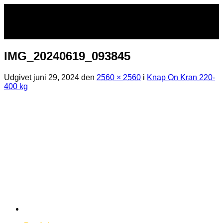
Fortsæt
til
indhold
IMG_20240619_093845
Udgivet
juni 29, 2024
den
2560 × 2560
i
Knap On Kran 220-
400 kg