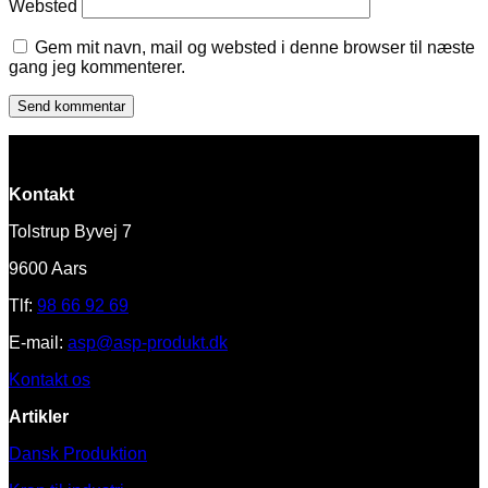
Websted
Gem mit navn, mail og websted i denne browser til næste
gang jeg kommenterer.
Kontakt
Tolstrup Byvej 7
9600 Aars
Tlf:
98 66 92 69
E-mail:
asp@asp-produkt.dk
Kontakt os
Artikler
Dansk Produktion