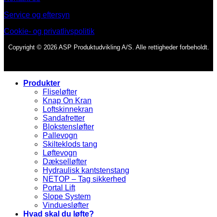
Service og eftersyn
Cookie- og privatlivspolitik
Copyright © 2026 ASP Produktudvikling A/S. Alle rettigheder forbeholdt.
Produkter
Fliseløfter
Knap On Kran
Loftskinnekran
Sandafretter
Blokstensløfter
Pallevogn
Skilteklods tang
Løftevogn
Dækselløfter
Hydraulisk kantstenstang
NETOP – Tag sikkerhed
Portal Lift
Slope System
Vinduesløfter
Hvad skal du løfte?