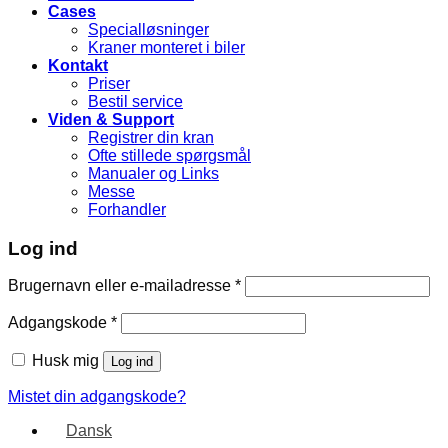
Cases
Specialløsninger
Kraner monteret i biler
Kontakt
Priser
Bestil service
Viden & Support
Registrer din kran
Ofte stillede spørgsmål
Manualer og Links
Messe
Forhandler
Log ind
Brugernavn eller e-mailadresse
*
Adgangskode
*
Husk mig
Log ind
Mistet din adgangskode?
Dansk