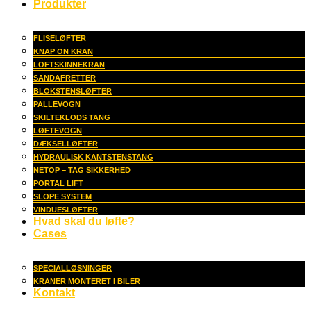
Produkter
FLISELØFTER
KNAP ON KRAN
LOFTSKINNEKRAN
SANDAFRETTER
BLOKSTENSLØFTER
PALLEVOGN
SKILTEKLODS TANG
LØFTEVOGN
DÆKSELLØFTER
HYDRAULISK KANTSTENSTANG
NETOP – TAG SIKKERHED
PORTAL LIFT
SLOPE SYSTEM
VINDUESLØFTER
Hvad skal du løfte?
Cases
SPECIALLØSNINGER
KRANER MONTERET I BILER
Kontakt