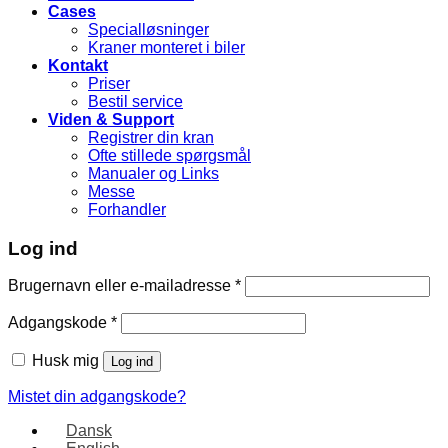
Cases
Specialløsninger
Kraner monteret i biler
Kontakt
Priser
Bestil service
Viden & Support
Registrer din kran
Ofte stillede spørgsmål
Manualer og Links
Messe
Forhandler
Log ind
Brugernavn eller e-mailadresse
*
Adgangskode
*
Husk mig
Log ind
Mistet din adgangskode?
Dansk