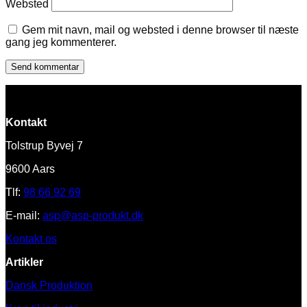
Websted
Gem mit navn, mail og websted i denne browser til næste
gang jeg kommenterer.
Kontakt
Tolstrup Byvej 7
9600 Aars
Tlf:
98 66 92 69
E-mail:
asp@asp-produkt.dk
Kontakt os
Artikler
Dansk Produktion