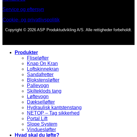
Service og eftersyn
Cookie- og privatlivspolitik
Copyright © 2026 ASP Produktudvikling A/S. Alle rettigheder forbeholdt.
Produkter
Fliseløfter
Knap On Kran
Loftskinnekran
Sandafretter
Blokstensløfter
Pallevogn
Skilteklods tang
Løftevogn
Dækselløfter
Hydraulisk kantstenstang
NETOP – Tag sikkerhed
Portal Lift
Slope System
Vinduesløfter
Hvad skal du løfte?