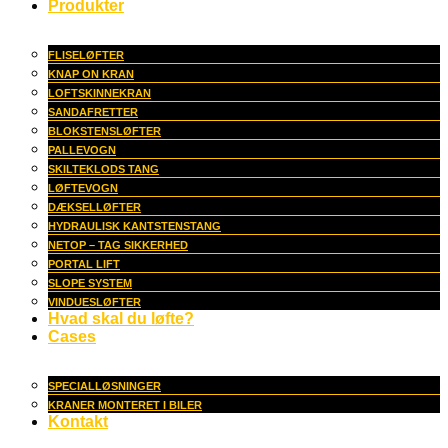
Produkter
FLISELØFTER
KNAP ON KRAN
LOFTSKINNEKRAN
SANDAFRETTER
BLOKSTENSLØFTER
PALLEVOGN
SKILTEKLODS TANG
LØFTEVOGN
DÆKSELLØFTER
HYDRAULISK KANTSTENSTANG
NETOP – TAG SIKKERHED
PORTAL LIFT
SLOPE SYSTEM
VINDUESLØFTER
Hvad skal du løfte?
Cases
SPECIALLØSNINGER
KRANER MONTERET I BILER
Kontakt