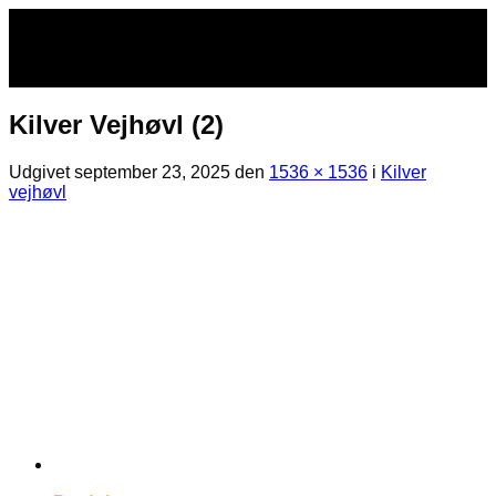
Fortsæt
til
indhold
Kilver Vejhøvl (2)
Udgivet
september 23, 2025
den
1536 × 1536
i
Kilver
vejhøvl