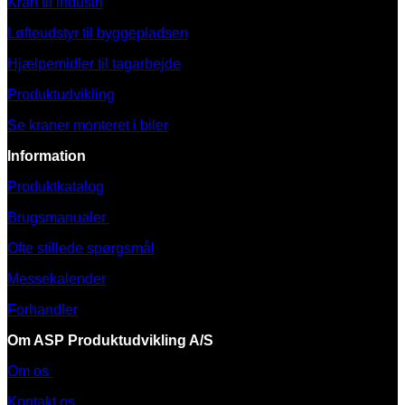
Kran til industri
Løfteudstyr til byggepladsen
Hjælpemidler til tagarbejde
Produktudvikling
Se kraner monteret i biler
Information
Produktkatalog
Brugsmanualer
Ofte stillede spørgsmål
Messekalender
Forhandler
Om ASP Produktudvikling A/S
Om os
Kontakt os