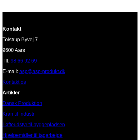
Kontakt
Tolstrup Byvej 7
9600 Aars
Tlf:
98 66 92 69
E-mail:
asp@asp-produkt.dk
Kontakt os
Artikler
Dansk Produktion
Kran til industri
Løfteudstyr til byggepladsen
Hjælpemidler til tagarbejde