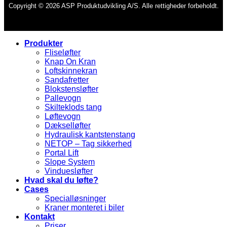
Copyright © 2026 ASP Produktudvikling A/S. Alle rettigheder forbeholdt.
Produkter
Fliseløfter
Knap On Kran
Loftskinnekran
Sandafretter
Blokstensløfter
Pallevogn
Skilteklods tang
Løftevogn
Dækselløfter
Hydraulisk kantstenstang
NETOP – Tag sikkerhed
Portal Lift
Slope System
Vinduesløfter
Hvad skal du løfte?
Cases
Specialløsninger
Kraner monteret i biler
Kontakt
Priser