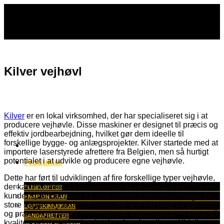
Fortsæt
til
indhold
Kilver vejhøvl
Kilver
er en lokal virksomhed, der har specialiseret sig i at
producere vejhøvle. Disse maskiner er designet til præcis og
effektiv jordbearbejdning, hvilket gør dem ideelle til
forskellige bygge- og anlægsprojekter. Kilver startede med at
importere laserstyrede afrettere fra Belgien, men så hurtigt
potentialet i at udvikle og producere egne vejhøvle.
Produkter
Dette har ført til udviklingen af fire forskellige typer vejhøvle,
der kan monteres på minilæssere og læssemaskiner. Kilvers
FLISELØFTER
kunder spænder bredt fra små entreprenørvirksomheder til
KNAP ON KRAN
store bygge- og anlægsfirmaer, der alle har brug for pålidelig
LOFTSKINNEKRAN
og præcis jordbearbejdningsudstyr. Virksomhedens fokus på
SANDAFRETTER
kvalitet og innovation har hurtigt gjort dem til en pålidelig