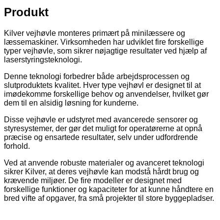
Produkt
Kilver vejhøvle monteres primært på minilæssere og
læssemaskiner. Virksomheden har udviklet fire forskellige
typer vejhøvle, som sikrer nøjagtige resultater ved hjælp af
laserstyringsteknologi.
Denne teknologi forbedrer både arbejdsprocessen og
slutproduktets kvalitet. Hver type vejhøvl er designet til at
imødekomme forskellige behov og anvendelser, hvilket gør
dem til en alsidig løsning for kunderne.
Disse vejhøvle er udstyret med avancerede sensorer og
styresystemer, der gør det muligt for operatørerne at opnå
præcise og ensartede resultater, selv under udfordrende
forhold.
Ved at anvende robuste materialer og avanceret teknologi
sikrer Kilver, at deres vejhøvle kan modstå hårdt brug og
krævende miljøer. De fire modeller er designet med
forskellige funktioner og kapaciteter for at kunne håndtere en
bred vifte af opgaver, fra små projekter til store byggepladser.