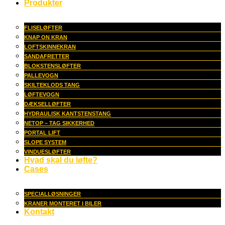
Produkter
FLISELØFTER
KNAP ON KRAN
LOFTSKINNEKRAN
SANDAFRETTER
BLOKSTENSLØFTER
PALLEVOGN
SKILTEKLODS TANG
LØFTEVOGN
DÆKSELLØFTER
HYDRAULISK KANTSTENSTANG
NETOP – TAG SIKKERHED
PORTAL LIFT
SLOPE SYSTEM
VINDUESLØFTER
Hvad skal du løfte?
Cases
SPECIALLØSNINGER
KRANER MONTERET I BILER
Kontakt