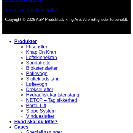
Cookie- og privatlivspolitik
Copyright © 2026 ASP Produktudvikling A/S. Alle rettigheder forbeholdt.
Produkter
Fliseløfter
Knap On Kran
Loftskinnekran
Sandafretter
Blokstensløfter
Pallevogn
Skilteklods tang
Løftevogn
Dækselløfter
Hydraulisk kantstenstang
NETOP – Tag sikkerhed
Portal Lift
Slope System
Vinduesløfter
Hvad skal du løfte?
Cases
Specialløsninger