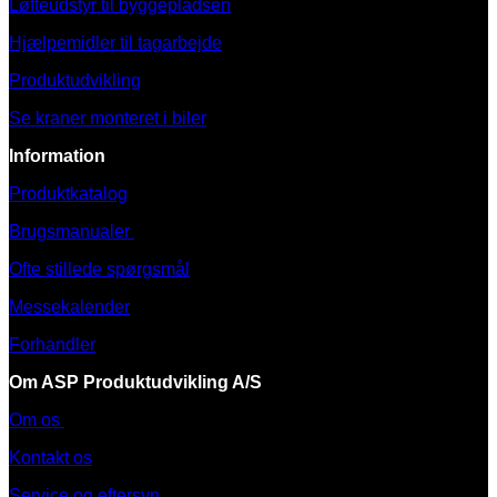
Løfteudstyr til byggepladsen
Hjælpemidler til tagarbejde
Produktudvikling
Se kraner monteret i biler
Information
Produktkatalog
Brugsmanualer
Ofte stillede spørgsmål
Messekalender
Forhandler
Om ASP Produktudvikling A/S
Om os
Kontakt os
Service og eftersyn