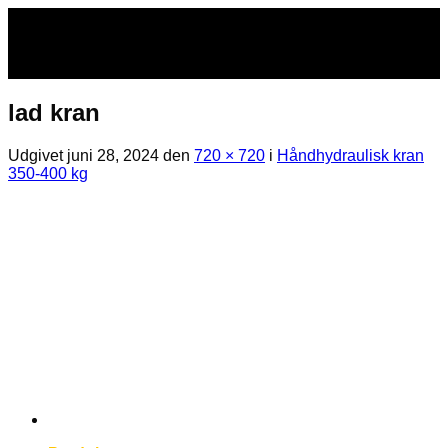
Fortsæt
til
indhold
lad kran
Udgivet
juni 28, 2024
den
720 × 720
i
Håndhydraulisk kran
350-400 kg