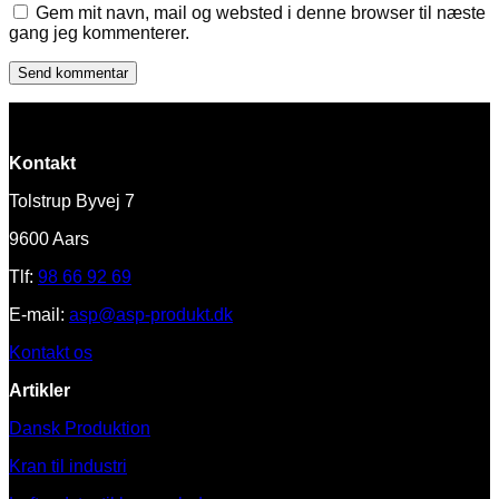
Gem mit navn, mail og websted i denne browser til næste
gang jeg kommenterer.
Kontakt
Tolstrup Byvej 7
9600 Aars
Tlf:
98 66 92 69
E-mail:
asp@asp-produkt.dk
Kontakt os
Artikler
Dansk Produktion
Kran til industri