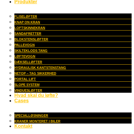
Produkter
FLISELØFTER
KNAP ON KRAN
LOFTSKINNEKRAN
SANDAFRETTER
BLOKSTENSLØFTER
PALLEVOGN
SKILTEKLODS TANG
LØFTEVOGN
DÆKSELLØFTER
HYDRAULISK KANTSTENSTANG
NETOP – TAG SIKKERHED
PORTAL LIFT
SLOPE SYSTEM
VINDUESLØFTER
Hvad skal du løfte?
Cases
SPECIALLØSNINGER
KRANER MONTERET I BILER
Kontakt