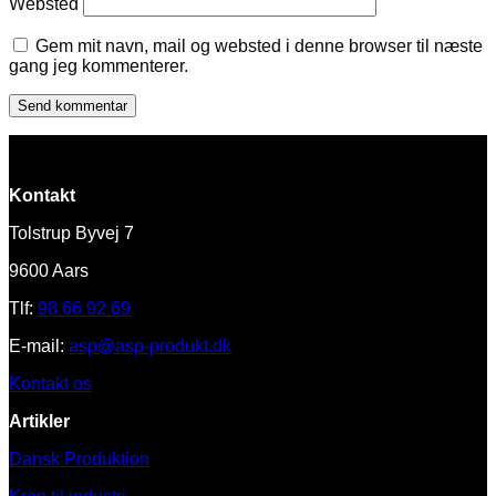
Websted
Gem mit navn, mail og websted i denne browser til næste
gang jeg kommenterer.
Kontakt
Tolstrup Byvej 7
9600 Aars
Tlf:
98 66 92 69
E-mail:
asp@asp-produkt.dk
Kontakt os
Artikler
Dansk Produktion