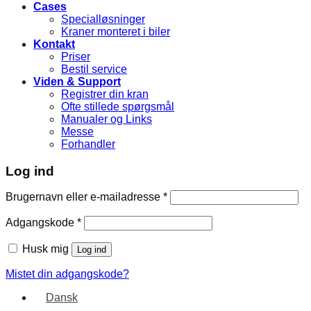
Cases
Specialløsninger
Kraner monteret i biler
Kontakt
Priser
Bestil service
Viden & Support
Registrer din kran
Ofte stillede spørgsmål
Manualer og Links
Messe
Forhandler
Log ind
Brugernavn eller e-mailadresse
*
Adgangskode
*
Husk mig
Log ind
Mistet din adgangskode?
Dansk