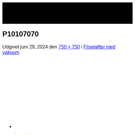
Fortsæt
til
indhold
P10107070
Udgivet
juni 29, 2024
den
750 × 750
i
Fliseløfter med
vakuum