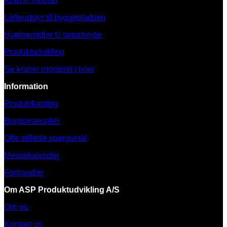
Kran til industri
Løfteudstyr til byggepladsen
Hjælpemidler til tagarbejde
Produktudvikling
Se kraner monteret i biler
Information
Produktkatalog
Brugsmanualer
Ofte stillede spørgsmål
Messekalender
Forhandler
Om ASP Produktudvikling A/S
Om os
Kontakt os