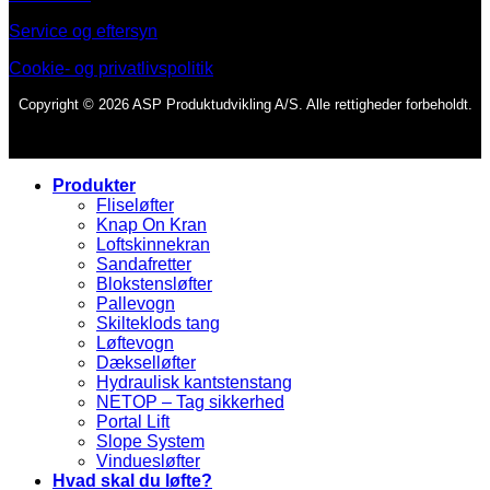
Service og eftersyn
Cookie- og privatlivspolitik
Copyright © 2026 ASP Produktudvikling A/S. Alle rettigheder forbeholdt.
Produkter
Fliseløfter
Knap On Kran
Loftskinnekran
Sandafretter
Blokstensløfter
Pallevogn
Skilteklods tang
Løftevogn
Dækselløfter
Hydraulisk kantstenstang
NETOP – Tag sikkerhed
Portal Lift
Slope System
Vinduesløfter
Hvad skal du løfte?