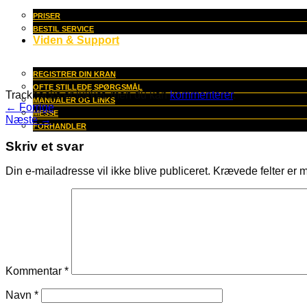
PRISER
BESTIL SERVICE
Viden & Support
REGISTRER DIN KRAN
OFTE STILLEDE SPØRGSMÅL
Trackbacks er lukket, men du kan
kommenterer
.
MANUALER OG LINKS
←
Forrige
MESSE
Næste
→
FORHANDLER
Skriv et svar
Din e-mailadresse vil ikke blive publiceret.
Krævede felter er 
Kommentar
*
Navn
*