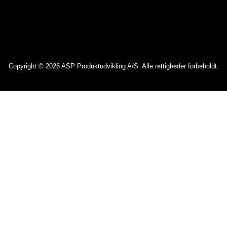
Copyright © 2026 ASP Produktudvikling A/S. Alle rettigheder forbeholdt.