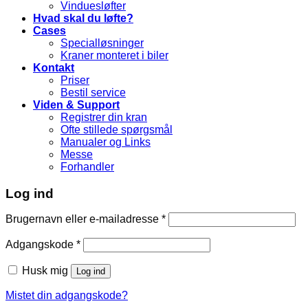
Vinduesløfter
Hvad skal du løfte?
Cases
Specialløsninger
Kraner monteret i biler
Kontakt
Priser
Bestil service
Viden & Support
Registrer din kran
Ofte stillede spørgsmål
Manualer og Links
Messe
Forhandler
Log ind
Brugernavn eller e-mailadresse
*
Adgangskode
*
Husk mig
Log ind
Mistet din adgangskode?