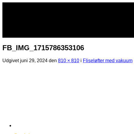
Fortsæt
til
indhold
FB_IMG_1715786353106
Udgivet
juni 29, 2024
den
810 × 810
i
Fliseløfter med vakuum