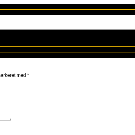
markeret med
*