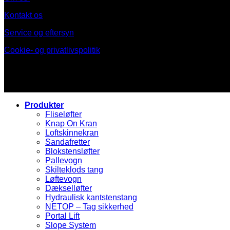
Kontakt os
Service og eftersyn
Cookie- og privatlivspolitik
Produkter
Fliseløfter
Knap On Kran
Loftskinnekran
Sandafretter
Blokstensløfter
Pallevogn
Skilteklods tang
Løftevogn
Dækselløfter
Hydraulisk kantstenstang
NETOP – Tag sikkerhed
Portal Lift
Slope System