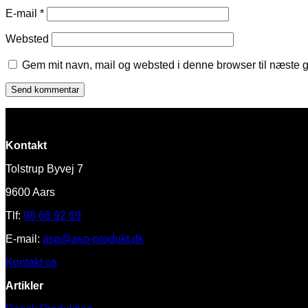
E-mail
*
Websted
Gem mit navn, mail og websted i denne browser til næste 
Kontakt
Tolstrup Byvej 7
9600 Aars
Tlf:
98 66 92 69
E-mail:
asp@asp-produkt.dk
Kontakt os
Artikler