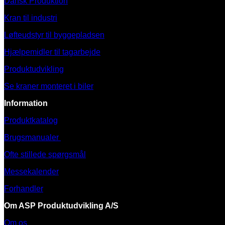
Dansk Produktion
Kran til industri
Løfteudstyr til byggepladsen
Hjælpemidler til tagarbejde
Produktudvikling
Se kraner monteret i biler
Information
Produktkatalog
Brugsmanualer
Ofte stillede spørgsmål
Messekalender
Forhandler
Om ASP Produktudvikling A/S
Om os